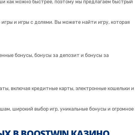
ши как можно быстрее, поэтому мы предлагаем быстрый
игры и игры с долями. Вы можете найти игру, которая
нные бонусы, бонусы за депозит и бонусы за
аты, включая кредитные карты, электронные кошельки и
ышам, широкий выбор игр, уникальные бонусы и огромное
Х В BOOSTWIN КАЗИНО