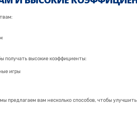
твам:
м
обы получать высокие коэффициенты:
чные игры
мы предлагаем вам несколько способов, чтобы улучшить