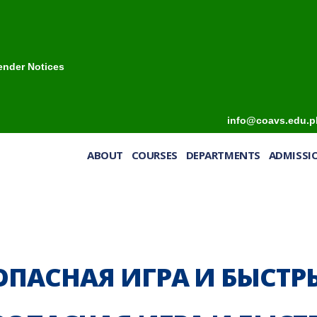
ender Notices
info@coavs.edu.p
ABOUT
COURSES
DEPARTMENTS
ADMISS
ОПАСНАЯ ИГРА И БЫСТР