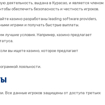
ную деятельность, выдана в Курасао, и является членом
чтобы обеспечить безопасность и честность игроков.
айте казино разработаны leading software providers,
енными играми и получать быстрые выплаты.
 им лучшие условия. Например, казино предлагает
татуса.
Если вы ищете казино, которое предлагает
программой лояльности.
ТЫ
ки. Все данные игроков защищены от доступа третьих