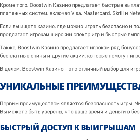
Кроме того, Boostwin Казино предлагает быстрые выпла
платежных систем, включая Visa, Mastercard, Skrill и Ne
Если вы ищете казино, где можно играть безопасно и по
предлагает игрокам широкий спектр игр и быстрые выпл
Также, Boostwin Казино предлагает игрокам ряд бонусо
бесплатные спины и другие акции, которые помогут игр
В целом, Boostwin Казино – это отличный выбор для игр
УНИКАЛЬНЫЕ ПРЕИМУЩЕСТВ
Первым преимуществом является безопасность игры. М
Вы можете быть уверены, что ваше время и деньги в бе
БЫСТРЫЙ ДОСТУП К ВЫИГРЫШАМ