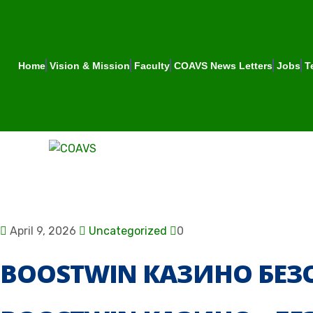
Home
Vision & Mission
Faculty
COAVS News Letters
Jobs
T
April 9, 2026
Uncategorized
0
BOOSTWIN КАЗИНО БЕЗ