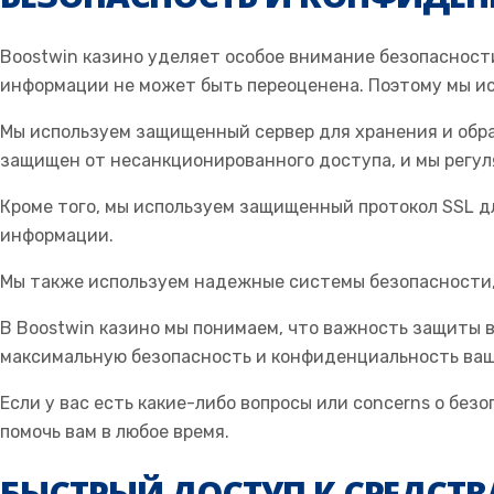
Boostwin казино уделяет особое внимание безопасност
информации не может быть переоценена. Поэтому мы и
Мы используем защищенный сервер для хранения и обр
защищен от несанкционированного доступа, и мы регул
Кроме того, мы используем защищенный протокол SSL д
информации.
Мы также используем надежные системы безопасности,
В Boostwin казино мы понимаем, что важность защиты 
максимальную безопасность и конфиденциальность ва
Если у вас есть какие-либо вопросы или concerns о бе
помочь вам в любое время.
БЫСТРЫЙ ДОСТУП К СРЕДСТ