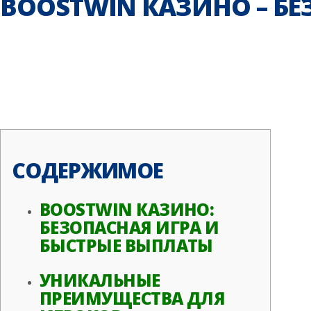
BOOSTWIN КАЗИНО – Б
СОДЕРЖИМОЕ
BOOSTWIN КАЗИНО:
БЕЗОПАСНАЯ ИГРА И
БЫСТРЫЕ ВЫПЛАТЫ
УНИКАЛЬНЫЕ
ПРЕИМУЩЕСТВА ДЛЯ