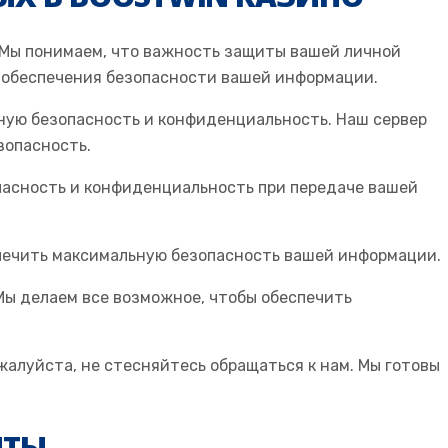
 Мы понимаем, что важность защиты вашей личной
 обеспечения безопасности вашей информации.
ную безопасность и конфиденциальность. Наш сервер
зопасность.
пасность и конфиденциальность при передаче вашей
печить максимальную безопасность вашей информации.
Мы делаем все возможное, чтобы обеспечить
жалуйста, не стесняйтесь обращаться к нам. Мы готовы
НТЫ