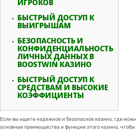
ИГРОКОВ
БЫСТРЫЙ ДОСТУП К
ВЫИГРЫШАМ
БЕЗОПАСНОСТЬ И
КОНФИДЕНЦИАЛЬНОСТЬ
ЛИЧНЫХ ДАННЫХ В
BOOSTWIN КАЗИНО
БЫСТРЫЙ ДОСТУП К
СРЕДСТВАМ И ВЫСОКИЕ
КОЭФФИЦИЕНТЫ
Если вы ищете надежное и безопасное казино, где можн
основные преимущества и функции этого казино, чтобы