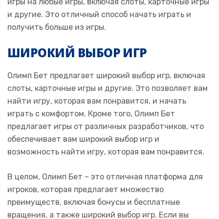
игры на любые игры, включая слоты, карточные игры
и другие. Это отличный способ начать играть и
получить больше из игры.
ШИРОКИЙ ВЫБОР ИГР
Олимп Бет предлагает широкий выбор игр, включая
слоты, карточные игры и другие. Это позволяет вам
найти игру, которая вам понравится, и начать
играть с комфортом. Кроме того, Олимп Бет
предлагает игры от различных разработчиков, что
обеспечивает вам широкий выбор игр и
возможность найти игру, которая вам понравится.
В целом, Олимп Бет – это отличная платформа для
игроков, которая предлагает множество
преимуществ, включая бонусы и бесплатные
вращения, а также широкий выбор игр. Если вы