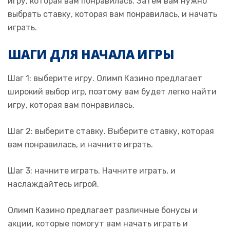
игру, которая вам понравилась. Затем вам нужно
выбрать ставку, которая вам понравилась, и начать
играть.
ШАГИ ДЛЯ НАЧАЛА ИГРЫ
Шаг 1: выберите игру. Олимп Казино предлагает
широкий выбор игр, поэтому вам будет легко найти
игру, которая вам понравилась.
Шаг 2: выберите ставку. Выберите ставку, которая
вам понравилась, и начните играть.
Шаг 3: начните играть. Начните играть, и
наслаждайтесь игрой.
Олимп Казино предлагает различные бонусы и
акции, которые помогут вам начать играть и