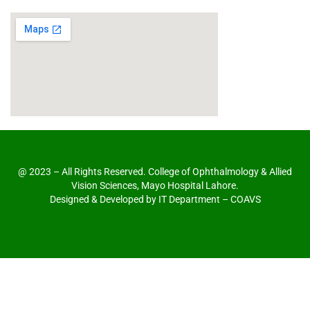
@ 2023 – All Rights Reserved. College of Ophthalmology & Allied
Vision Sciences, Mayo Hospital Lahore.
Designed & Developed by IT Department – COAVS