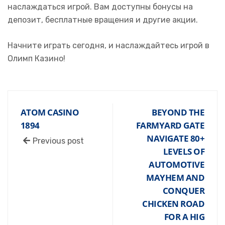
наслаждаться игрой. Вам доступны бонусы на
депозит, бесплатные вращения и другие акции.
Начните играть сегодня, и наслаждайтесь игрой в
Олимп Казино!
ATOM CASINO
BEYOND THE
1894
FARMYARD GATE
NAVIGATE 80+
Previous post
LEVELS OF
AUTOMOTIVE
MAYHEM AND
CONQUER
CHICKEN ROAD
FOR A HIG