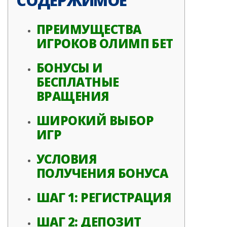
СОДЕРЖИМОЕ
ПРЕИМУЩЕСТВА
ИГРОКОВ ОЛИМП БЕТ
БОНУСЫ И
БЕСПЛАТНЫЕ
ВРАЩЕНИЯ
ШИРОКИЙ ВЫБОР
ИГР
УСЛОВИЯ
ПОЛУЧЕНИЯ БОНУСА
ШАГ 1: РЕГИСТРАЦИЯ
ШАГ 2: ДЕПОЗИТ