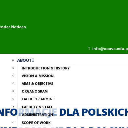
ender Notices
info@coavs.edu.p
ABOUT
INTRODUCTION & HISTORY
VISION & MISSION
AIMS & OBJECTIVS
ORGANOGRAM
FACULTY / ADMIN
FACULTY & STAFF
INFORMACJE DLA POLSKIC
ADMINISTRATION
SCOPE OF WORK