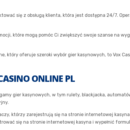
ktować się z obsługą klienta, która jest dostępna 24/7. Op
romocji, które mogą pomóc Ci zwiększyć swoje szanse na w
ine, który oferuje szeroki wybór gier kasynowych, to Vox C
CASINO ONLINE PL
 gamy gier kasynowych, w tym rulety, blackjacka, automatów
jny.
czy, którzy zarejestrują się na stronie internetowej kasy
ować się na stronie internetowej kasyna i wypełnić formul