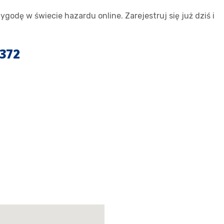
godę w świecie hazardu online. Zarejestruj się już dziś i
372