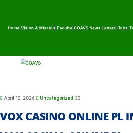
Home
Vision & Mission
Faculty
COAVS News Letters
Jobs
T
April 10, 2026
Uncategorized
0
VOX CASINO ONLINE PL 