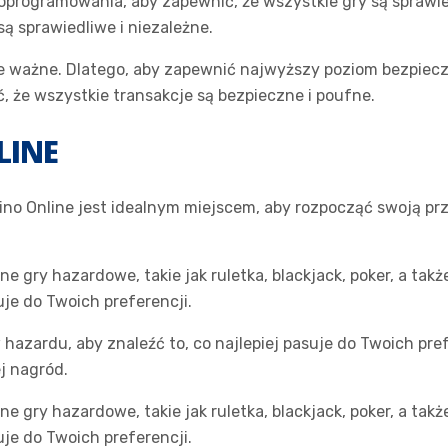
oprogramowania, aby zapewnić, że wszystkie gry są sprawie
ą sprawiedliwe i niezależne.
kle ważne. Dlatego, aby zapewnić najwyższy poziom bezpiec
że wszystkie transakcje są bezpieczne i poufne.
LINE
no Online jest idealnym miejscem, aby rozpocząć swoją przy
e gry hazardowe, takie jak ruletka, blackjack, poker, a tak
uje do Twoich preferencji.
hazardu, aby znaleźć to, co najlepiej pasuje do Twoich pr
j nagród.
e gry hazardowe, takie jak ruletka, blackjack, poker, a tak
uje do Twoich preferencji.