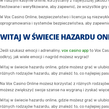
W naszym kasynie online, korzystamy z najwyższej jakości 
testowane i weryfikowane, aby zapewnić, że wszystkie gry s
W Vox Casino Online, bezpieczeństwo i licencja są niezwy
oprogramowania i systemów bezpieczeństwa, aby zapewnić, 
WITAJ W ŚWIECIE HAZARDU ON
Jeśli szukasz emocji i adrenaliny,
vox casino app
to Vox Casi
odkryj, jak wiele emocji i nagród możesz wygrać!
Witaj w świecie hazardu online, gdzie możesz grać w ulubion
różnych rodzajów hazardu, aby znaleźć to, co najlepiej pas
Na Vox Casino Online możesz korzystać z różnych rodzajów 
możesz zwiększyć swoje szanse na wygraną i zyskać więce
Witaj w świecie hazardu online, gdzie możesz grać w ulubion
różnych rodzajów hazardu, aby znaleźć to, co najlepiej pas