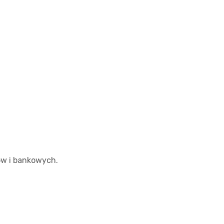
ów i bankowych.