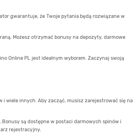
erator gwarantuje, że Twoje pytania będą rozwiązane w
ygraną. Możesz otrzymać bonusy na depozyty, darmowe
asino Online PL jest idealnym wyborem. Zaczynaj swoją
 i wiele innych. Aby zacząć, musisz zarejestrować się na
na. Bonusy są dostępne w postaci darmowych spinów i
arz rejestracyjny.