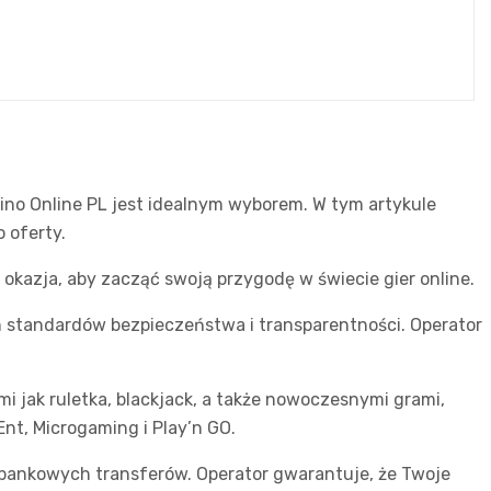
sino Online PL jest idealnym wyborem. W tym artykule
 oferty.
kazja, aby zacząć swoją przygodę w świecie gier online.
h standardów bezpieczeństwa i transparentności. Operator
i jak ruletka, blackjack, a także nowoczesnymi grami,
Ent, Microgaming i Play’n GO.
e bankowych transferów. Operator gwarantuje, że Twoje