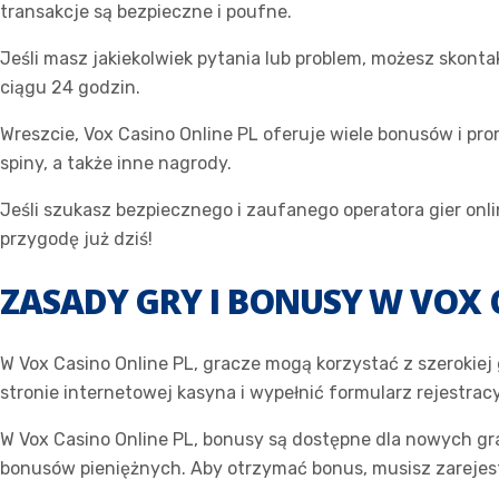
transakcje są bezpieczne i poufne.
Jeśli masz jakiekolwiek pytania lub problem, możesz skonta
ciągu 24 godzin.
Wreszcie, Vox Casino Online PL oferuje wiele bonusów i p
spiny, a także inne nagrody.
Jeśli szukasz bezpiecznego i zaufanego operatora gier onl
przygodę już dziś!
ZASADY GRY I BONUSY W VOX 
W Vox Casino Online PL, gracze mogą korzystać z szerokiej
stronie internetowej kasyna i wypełnić formularz rejestracy
W Vox Casino Online PL, bonusy są dostępne dla nowych gra
bonusów pieniężnych. Aby otrzymać bonus, musisz zarejestr