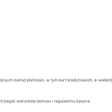
różnych metod płatności, w tym kart kredytowych, e-wallet
estrzegać warunków bonusu i regulaminu kasyna.