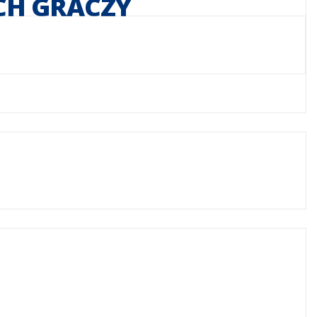
ICH GRACZY