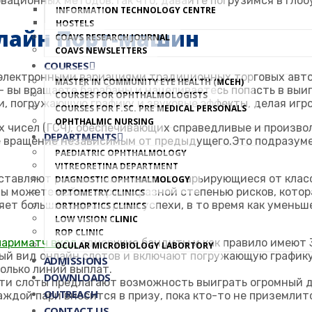
овационных
методов.Так что, давайте погрузимся в глоб
INFORMATION TECHNOLOGY CENTRE
HOSTELS
лайн Порт-машин
COAVS RESEARCH JOURNAL
COAVS NEWSLETTERS
COURSES
электронными вариациями традиционных торговых авто
MASTER IN COMMUNITY EYE HEALTH (MCEH)
– вы вращаете барабаны и нацеливаетесь попасть в выи
COURSES FOR OPHTHALMOLOGISTS
, погружающую графику и звуковые эффекты, делая игр
COURSES FOR F.SC. PRE MEDICAL PERSONALS
OPHTHALMIC NURSING
х чисел (ГСЧ), обеспечивающих справедливые и произв
DEPARTMENTS
е вращение независимым от предыдущего.Это подразум
PAEDIATRIC OPHTHALMOLOGY
VITREORETINA DEPARTMENT
оставляют разные линии выплат, варьирующиеся от клас
DIAGNOSTIC OPHTHALMOLOGY
ы можете найти порты с разной степенью рисков, кото
OPTOMETRY CLINICS
ет большие однако реже успехи, в то время как умень
ORTHOPTICS CLINICS
LOW VISION CLINIC
ROP CLINIC
париматч вход
однорукие бандиты и как правило имеют 3
OCULAR MICROBIOLOGY LABORTORY
ый вид онлайн слотов и включают погружающую график
ADMISSIONS
олько линий выплат.
DOWNLOADS
ти слоты предлагают возможность выиграть огромный д
OUTREACH
аждой пари вносится в призу, пока кто-то не приземл
CONTACT US