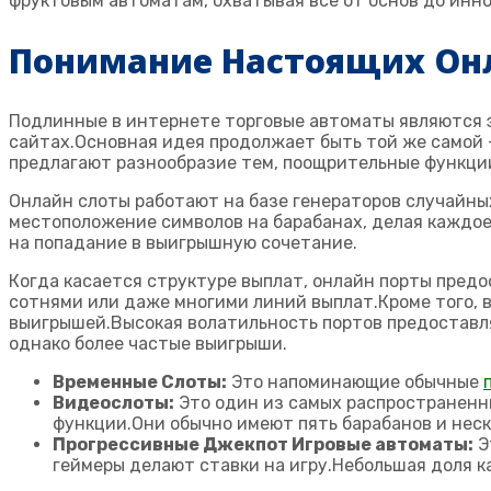
фруктовым автоматам, охватывая все от основ до инн
Понимание Настоящих Он
Подлинные в интернете торговые автоматы являются 
сайтах.Основная идея продолжает быть той же самой 
предлагают разнообразие тем, поощрительные функции
Онлайн слоты работают на базе генераторов случайны
местоположение символов на барабанах, делая каждо
на попадание в выигрышную сочетание.
Когда касается структуре выплат, онлайн порты пред
сотнями или даже многими линий выплат.Кроме того, в
выигрышей.Высокая волатильность портов предоставля
однако более частые выигрыши.
Временные Слоты:
Это напоминающие обычные
Видеослоты:
Это один из самых распространенн
функции.Они обычно имеют пять барабанов и неск
Прогрессивные Джекпот Игровые автоматы:
Э
геймеры делают ставки на игру.Небольшая доля к