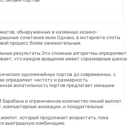
ус онлайн портов!
матов, обнаруженных в наземных казино-
грышные сочетания икон.Однако, в интернете слоты
овой процесс более занимательным.
ольные результаты.Эти сложные алгоритмы определяют
евает, что каждое вращение имеет соразмерные шансы
сических однолинейных портов до современных, с
рая определяет частоту и размерность
шенная волатильность портов предлагает меньшие
 барабана и ограниченное количество линий выплат.
у, компьютерные анимации, и поощрительные
жекпот, который продолжает возрастать, пока
ится выигрышную комбинацию.