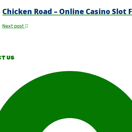
Chicken Road – Online Casino Slot 
Next post
T US