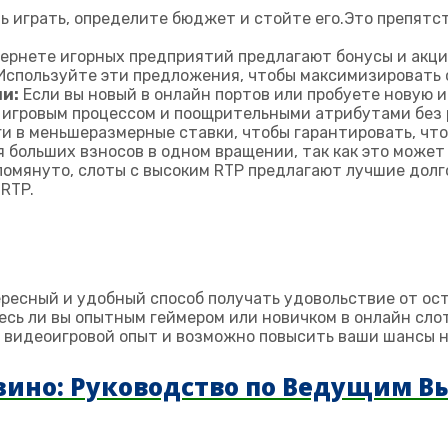
ь играть, определите бюджет и стойте его.Это препятс
ернете игорных предприятий предлагают бонусы и акци
Используйте эти предложения, чтобы максимизировать с
и:
Если вы новый в онлайн портов или пробуете новую и
с игровым процессом и поощрительными атрибутами без 
и в меньшеразмерные ставки, чтобы гарантировать, чт
больших взносов в одном вращении, так как это может
помянуто, слоты с высоким RTP предлагают лучшие дол
RTP.
ресный и удобный способ получать удовольствие от о
есь ли вы опытным геймером или новичком в онлайн слот
видеоигровой опыт и возможно повысить ваши шансы на
зино: Руководство по Ведущим В