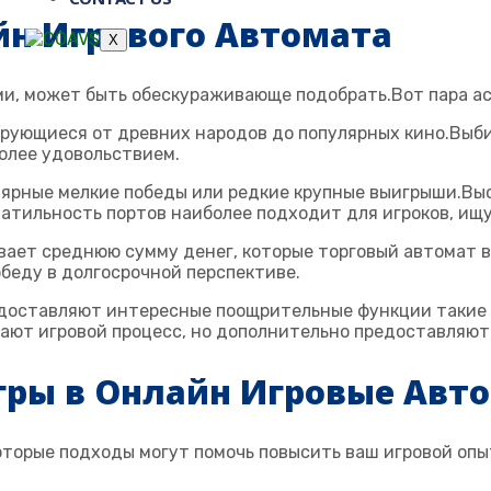
н Игрового Автомата
X
и, может быть обескураживающе подобрать.Вот пара ас
ирующиеся от древних народов до популярных кино.Выби
более удовольствием.
лярные мелкие победы или редкие крупные выигрыши.Вы
латильность портов наиболее подходит для игроков, ищ
ывает среднюю сумму денег, которые торговый автомат 
беду в долгосрочной перспективе.
доставляют интересные поощрительные функции такие 
ают игровой процесс, но дополнительно предоставляют
Игры в Онлайн Игровые Авт
которые подходы могут помочь повысить ваш игровой оп