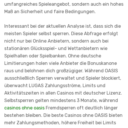
umfangreiches Spieleangebot, sondern auch ein hohes
Maß an Sicherheit und faire Bedingungen.
Interessant bei der aktuellen Analyse ist, dass sich die
meisten Spieler selbst sperren. Diese Abfrage erfolgt
nicht nur bei Online Anbietern, sondern auch bei
stationären Glücksspiel- und Wettanbietern wie
Spielhallen oder Spielbanken. Ohne deutsche
Limitierungen holen viele Anbieter die Bonuskanone
raus und belohnen dich großzügiger. Während OASIS
ausschließlich Sperren verwaltet und Spieler blockiert,
überwacht LUGAS Zahlungsströme, Limits und
Aktivitätszeiten in allen Casinos mit deutscher Lizenz.
Selbstsperren gelten mindestens 3 Monate, während
casinos ohne oasis
Fremdsperren oft deutlich länger
bestehen bleiben. Die beste Casinos ohne OASIS bieten
mehr Zahlungsmethoden, höhere Freiheit bei Limits