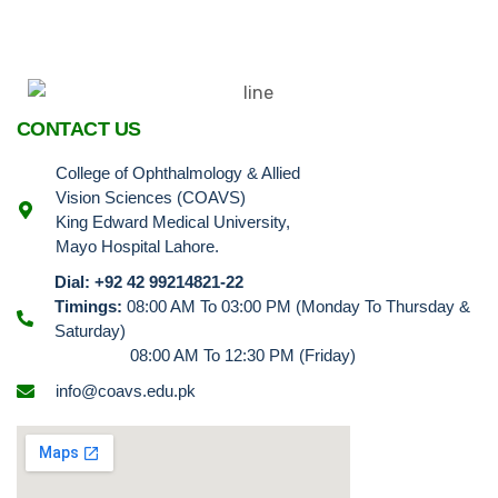
CONTACT US
College of Ophthalmology & Allied
Vision Sciences (COAVS)
King Edward Medical University,
Mayo Hospital Lahore.
Dial: +92 42 99214821-22
Timings:
08:00 AM To 03:00 PM (Monday To Thursday &
Saturday)
08:00 AM To 12:30 PM (Friday)
info@coavs.edu.pk