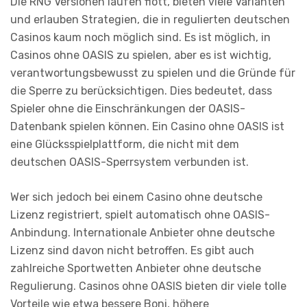
Die RNG Versionen laufen flott, bieten viele Varianten
und erlauben Strategien, die in regulierten deutschen
Casinos kaum noch möglich sind. Es ist möglich, in
Casinos ohne OASIS zu spielen, aber es ist wichtig,
verantwortungsbewusst zu spielen und die Gründe für
die Sperre zu berücksichtigen. Dies bedeutet, dass
Spieler ohne die Einschränkungen der OASIS-
Datenbank spielen können. Ein Casino ohne OASIS ist
eine Glücksspielplattform, die nicht mit dem
deutschen OASIS-Sperrsystem verbunden ist.
Wer sich jedoch bei einem Casino ohne deutsche
Lizenz registriert, spielt automatisch ohne OASIS-
Anbindung. Internationale Anbieter ohne deutsche
Lizenz sind davon nicht betroffen. Es gibt auch
zahlreiche Sportwetten Anbieter ohne deutsche
Regulierung. Casinos ohne OASIS bieten dir viele tolle
Vorteile wie etwa bessere Boni, höhere