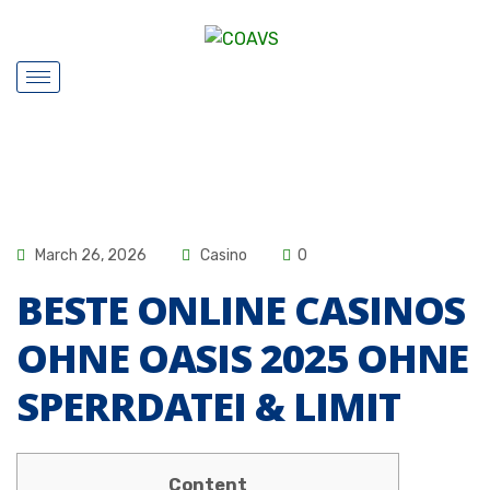
March 26, 2026
Casino
0
BESTE ONLINE CASINOS
OHNE OASIS 2025 OHNE
SPERRDATEI & LIMIT
Content