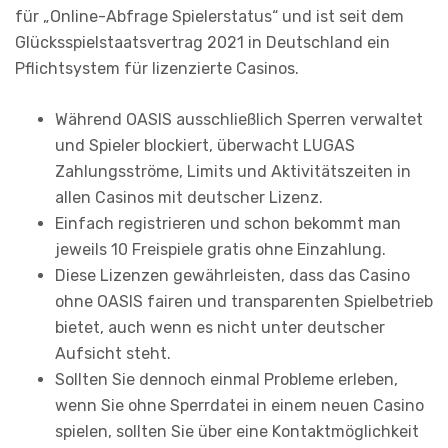
für „Online-Abfrage Spielerstatus“ und ist seit dem
Glücksspielstaatsvertrag 2021 in Deutschland ein
Pflichtsystem für lizenzierte Casinos.
Während OASIS ausschließlich Sperren verwaltet
und Spieler blockiert, überwacht LUGAS
Zahlungsströme, Limits und Aktivitätszeiten in
allen Casinos mit deutscher Lizenz.
Einfach registrieren und schon bekommt man
jeweils 10 Freispiele gratis ohne Einzahlung.
Diese Lizenzen gewährleisten, dass das Casino
ohne OASIS fairen und transparenten Spielbetrieb
bietet, auch wenn es nicht unter deutscher
Aufsicht steht.
Sollten Sie dennoch einmal Probleme erleben,
wenn Sie ohne Sperrdatei in einem neuen Casino
spielen, sollten Sie über eine Kontaktmöglichkeit