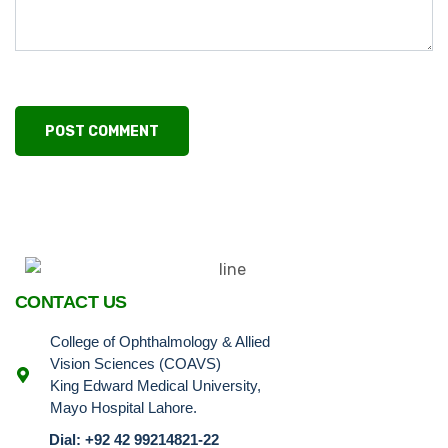
CONTACT US
College of Ophthalmology & Allied
Vision Sciences (COAVS)
King Edward Medical University,
Mayo Hospital Lahore.
Dial: +92 42 99214821-22