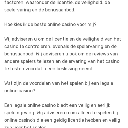
factoren, waaronder de licentie, de veiligheid, de
spelervaring en de bonusaanbod.
Hoe kies ik de beste online casino voor mij?
Wij adviseren u om de licentie en de veiligheid van het
casino te controleren, evenals de spelervaring en de
bonusaanbod. Wij adviseren u ook om de reviews van
andere spelers te lezen en de ervaring van het casino
te testen voordat u een beslissing neemt.
Wat zijn de voordelen van het spelen bij een legale
online casino?
Een legale online casino biedt een veilig en eerlijk
spelomgeving. Wij adviseren u om alleen te spelen bij
online casino’s die een geldig licentie hebben en veilig
zijn voor het spelen.