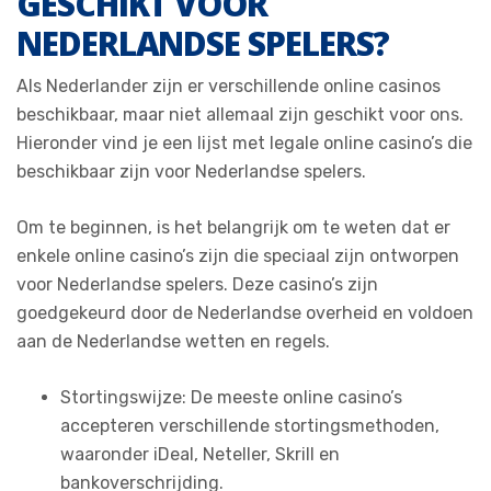
GESCHIKT VOOR
NEDERLANDSE SPELERS?
Als Nederlander zijn er verschillende online casinos
beschikbaar, maar niet allemaal zijn geschikt voor ons.
Hieronder vind je een lijst met legale online casino’s die
beschikbaar zijn voor Nederlandse spelers.
Om te beginnen, is het belangrijk om te weten dat er
enkele online casino’s zijn die speciaal zijn ontworpen
voor Nederlandse spelers. Deze casino’s zijn
goedgekeurd door de Nederlandse overheid en voldoen
aan de Nederlandse wetten en regels.
Stortingswijze: De meeste online casino’s
accepteren verschillende stortingsmethoden,
waaronder iDeal, Neteller, Skrill en
bankoverschrijding.