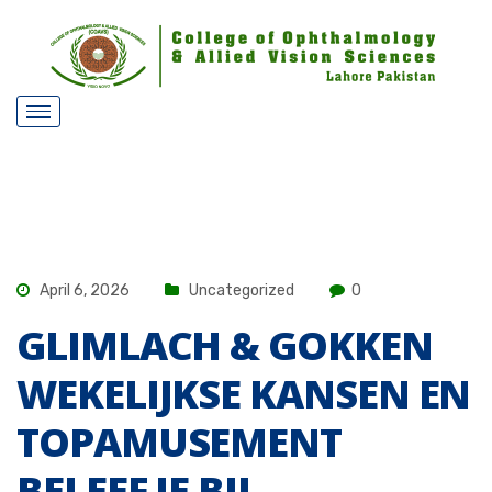
April 6, 2026
Uncategorized
0
GLIMLACH & GOKKEN
WEKELIJKSE KANSEN EN
TOPAMUSEMENT
BELEEF JE BIJ