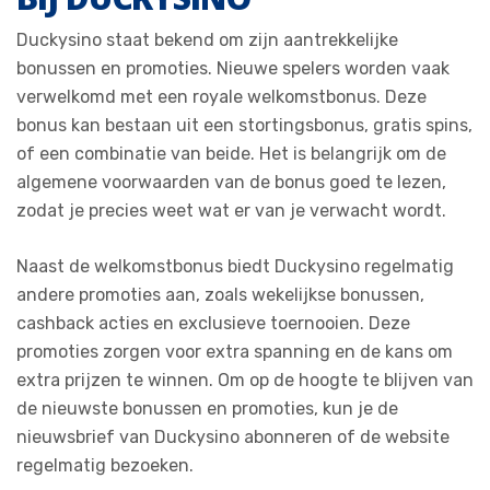
Duckysino staat bekend om zijn aantrekkelijke
bonussen en promoties. Nieuwe spelers worden vaak
verwelkomd met een royale welkomstbonus. Deze
bonus kan bestaan uit een stortingsbonus, gratis spins,
of een combinatie van beide. Het is belangrijk om de
algemene voorwaarden van de bonus goed te lezen,
zodat je precies weet wat er van je verwacht wordt.
Naast de welkomstbonus biedt Duckysino regelmatig
andere promoties aan, zoals wekelijkse bonussen,
cashback acties en exclusieve toernooien. Deze
promoties zorgen voor extra spanning en de kans om
extra prijzen te winnen. Om op de hoogte te blijven van
de nieuwste bonussen en promoties, kun je de
nieuwsbrief van Duckysino abonneren of de website
regelmatig bezoeken.