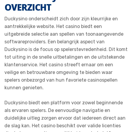
OVERZICHT
Duckysino onderscheidt zich door zijn kleurrijke en
aantrekkelijke website. Het casino biedt een
uitgebreide selectie aan spellen van toonaangevende
softwareproviders. Een belangrijk aspect van
Duckysino is de focus op spelerstevredenheid. Dit komt
tot uiting in de snelle uitbetalingen en de uitstekende
klantenservice. Het casino streeft ernaar om een
veilige en betrouwbare omgeving te bieden waar
spelers onbezorgd van hun favoriete casinospellen
kunnen genieten.
Duckysino biedt een platform voor zowel beginnende
als ervaren spelers. De eenvoudige navigatie en
duidelijke uitleg zorgen ervoor dat iedereen direct aan
de slag kan. Het casino beschikt over valide licenties