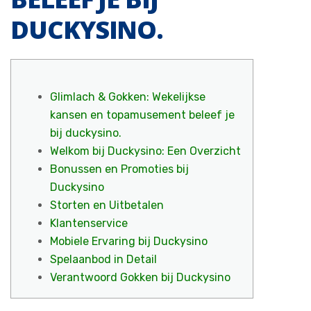
DUCKYSINO.
Glimlach & Gokken: Wekelijkse
kansen en topamusement beleef je
bij duckysino.
Welkom bij Duckysino: Een Overzicht
Bonussen en Promoties bij
Duckysino
Storten en Uitbetalen
Klantenservice
Mobiele Ervaring bij Duckysino
Spelaanbod in Detail
Verantwoord Gokken bij Duckysino