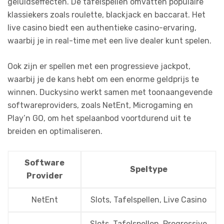
geluidseffecten. De tafelspellen omvatten populaire
klassiekers zoals roulette, blackjack en baccarat. Het
live casino biedt een authentieke casino-ervaring,
waarbij je in real-time met een live dealer kunt spelen.
Ook zijn er spellen met een progressieve jackpot,
waarbij je de kans hebt om een enorme geldprijs te
winnen. Duckysino werkt samen met toonaangevende
softwareproviders, zoals NetEnt, Microgaming en
Play’n GO, om het spelaanbod voortdurend uit te
breiden en optimaliseren.
Software
Speltype
Provider
NetEnt
Slots, Tafelspellen, Live Casino
Slots, Tafelspellen, Progressive