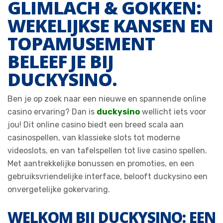
GLIMLACH & GOKKEN:
WEKELIJKSE KANSEN EN
TOPAMUSEMENT
BELEEF JE BIJ
DUCKYSINO.
Ben je op zoek naar een nieuwe en spannende online
casino ervaring? Dan is
duckysino
wellicht iets voor
jou! Dit online casino biedt een breed scala aan
casinospellen, van klassieke slots tot moderne
videoslots, en van tafelspellen tot live casino spellen.
Met aantrekkelijke bonussen en promoties, en een
gebruiksvriendelijke interface, belooft duckysino een
onvergetelijke gokervaring.
WELKOM BIJ DUCKYSINO: EEN