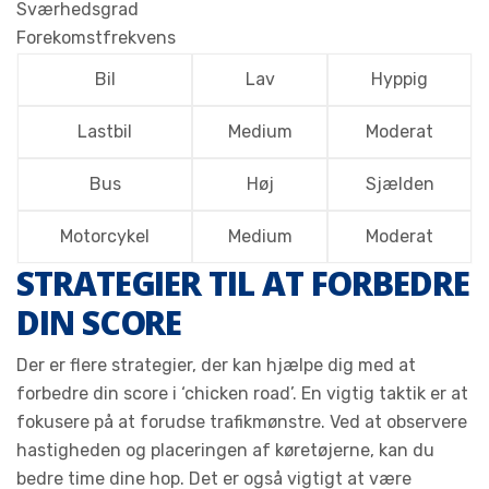
Sværhedsgrad
Forekomstfrekvens
Bil
Lav
Hyppig
Lastbil
Medium
Moderat
Bus
Høj
Sjælden
Motorcykel
Medium
Moderat
STRATEGIER TIL AT FORBEDRE
DIN SCORE
Der er flere strategier, der kan hjælpe dig med at
forbedre din score i ‘chicken road’. En vigtig taktik er at
fokusere på at forudse trafikmønstre. Ved at observere
hastigheden og placeringen af køretøjerne, kan du
bedre time dine hop. Det er også vigtigt at være