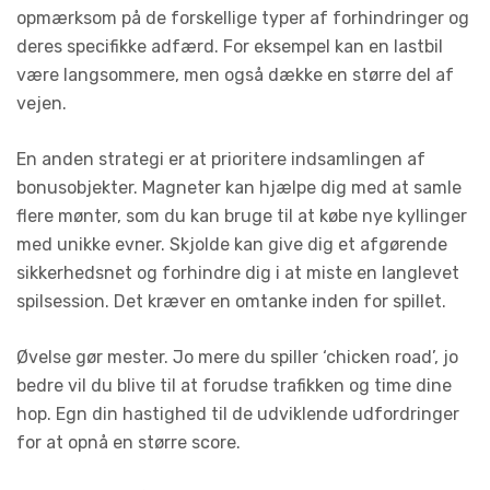
opmærksom på de forskellige typer af forhindringer og
deres specifikke adfærd. For eksempel kan en lastbil
være langsommere, men også dække en større del af
vejen.
En anden strategi er at prioritere indsamlingen af
bonusobjekter. Magneter kan hjælpe dig med at samle
flere mønter, som du kan bruge til at købe nye kyllinger
med unikke evner. Skjolde kan give dig et afgørende
sikkerhedsnet og forhindre dig i at miste en langlevet
spilsession. Det kræver en omtanke inden for spillet.
Øvelse gør mester. Jo mere du spiller ‘chicken road’, jo
bedre vil du blive til at forudse trafikken og time dine
hop. Egn din hastighed til de udviklende udfordringer
for at opnå en større score.