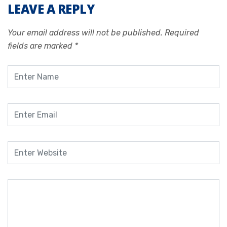
LEAVE A REPLY
Your email address will not be published.
Required
fields are marked
*