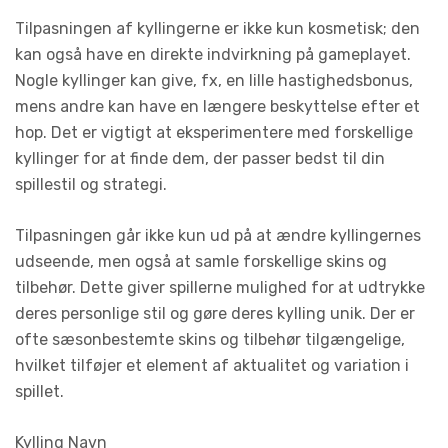
Tilpasningen af kyllingerne er ikke kun kosmetisk; den
kan også have en direkte indvirkning på gameplayet.
Nogle kyllinger kan give, fx, en lille hastighedsbonus,
mens andre kan have en længere beskyttelse efter et
hop. Det er vigtigt at eksperimentere med forskellige
kyllinger for at finde dem, der passer bedst til din
spillestil og strategi.
Tilpasningen går ikke kun ud på at ændre kyllingernes
udseende, men også at samle forskellige skins og
tilbehør. Dette giver spillerne mulighed for at udtrykke
deres personlige stil og gøre deres kylling unik. Der er
ofte sæsonbestemte skins og tilbehør tilgængelige,
hvilket tilføjer et element af aktualitet og variation i
spillet.
Kylling Navn