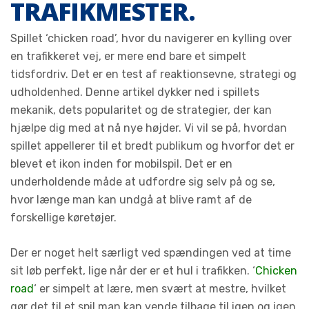
TRAFIKMESTER.
Spillet ‘chicken road’, hvor du navigerer en kylling over
en trafikkeret vej, er mere end bare et simpelt
tidsfordriv. Det er en test af reaktionsevne, strategi og
udholdenhed. Denne artikel dykker ned i spillets
mekanik, dets popularitet og de strategier, der kan
hjælpe dig med at nå nye højder. Vi vil se på, hvordan
spillet appellerer til et bredt publikum og hvorfor det er
blevet et ikon inden for mobilspil. Det er en
underholdende måde at udfordre sig selv på og se,
hvor længe man kan undgå at blive ramt af de
forskellige køretøjer.
Der er noget helt særligt ved spændingen ved at time
sit løb perfekt, lige når der er et hul i trafikken. ‘
Chicken
road
‘ er simpelt at lære, men svært at mestre, hvilket
gør det til et spil man kan vende tilbage til igen og igen.