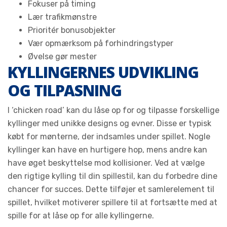
Fokuser på timing
Lær trafikmønstre
Prioritér bonusobjekter
Vær opmærksom på forhindringstyper
Øvelse gør mester
KYLLINGERNES UDVIKLING
OG TILPASNING
I ‘chicken road’ kan du låse op for og tilpasse forskellige
kyllinger med unikke designs og evner. Disse er typisk
købt for mønterne, der indsamles under spillet. Nogle
kyllinger kan have en hurtigere hop, mens andre kan
have øget beskyttelse mod kollisioner. Ved at vælge
den rigtige kylling til din spillestil, kan du forbedre dine
chancer for succes. Dette tilføjer et samlerelement til
spillet, hvilket motiverer spillere til at fortsætte med at
spille for at låse op for alle kyllingerne.