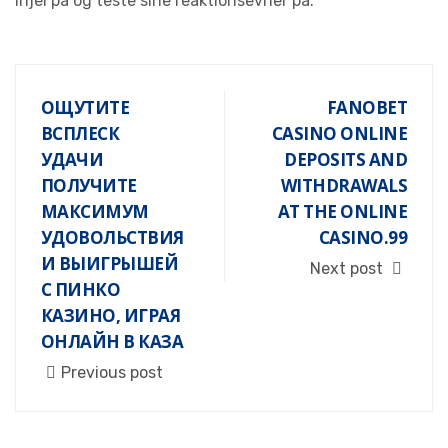
ihjel på og teste sine reaktionsevner på.
ОЩУТИТЕ
FANOBET
ВСПЛЕСК
CASINO ONLINE
УДАЧИ
DEPOSITS AND
ПОЛУЧИТЕ
WITHDRAWALS
МАКСИМУМ
AT THE ONLINE
УДОВОЛЬСТВИЯ
CASINO.99
И ВЫИГРЫШЕЙ
Next post
С ПИНКО
КАЗИНО, ИГРАЯ
ОНЛАЙН В КАЗА
Previous post