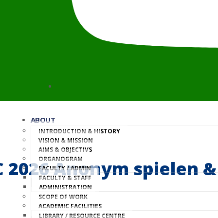
ABOUT
INTRODUCTION & HISTORY
VISION & MISSION
AIMS & OBJECTIVS
ORGANOGRAM
 2026 Anonym spielen & 
FACULTY / ADMIN
FACULTY & STAFF
ADMINISTRATION
SCOPE OF WORK
ACADEMIC FACILITIES
LIBRARY / RESOURCE CENTRE