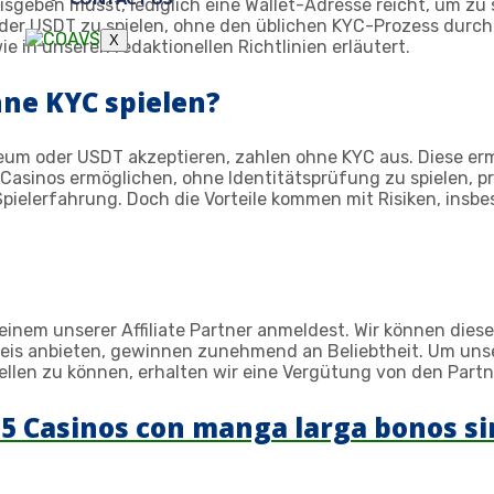
isgeben musst, lediglich eine Wallet-Adresse reicht, um zu
oder USDT zu spielen, ohne den üblichen KYC-Prozess durc
X
e in unseren redaktionellen Richtlinien erläutert.
hne KYC spielen?
ereum oder USDT akzeptieren, zahlen ohne KYC aus. Diese er
-Casinos ermöglichen, ohne Identitätsprüfung zu spielen, p
ielerfahrung. Doch die Vorteile kommen mit Risiken, insbe
einem unserer Affiliate Partner anmeldest. Wir können dies
hweis anbieten, gewinnen zunehmend an Beliebtheit. Um un
ellen zu können, erhalten wir eine Vergütung von den Partn
25 Casinos con manga larga bonos si