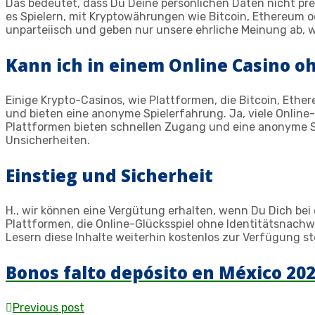
Das bedeutet, dass Du Deine persönlichen Daten nicht pre
es Spielern, mit Kryptowährungen wie Bitcoin, Ethereum 
unparteiisch und geben nur unsere ehrliche Meinung ab, wi
Kann ich in einem Online Casino o
Einige Krypto-Casinos, wie Plattformen, die Bitcoin, Eth
und bieten eine anonyme Spielerfahrung. Ja, viele Online
Plattformen bieten schnellen Zugang und eine anonyme Sp
Unsicherheiten.
Einstieg und Sicherheit
H., wir können eine Vergütung erhalten, wenn Du Dich bei 
Plattformen, die Online-Glücksspiel ohne Identitätsnac
Lesern diese Inhalte weiterhin kostenlos zur Verfügung st
Bonos falto depósito en México 20
Previous post