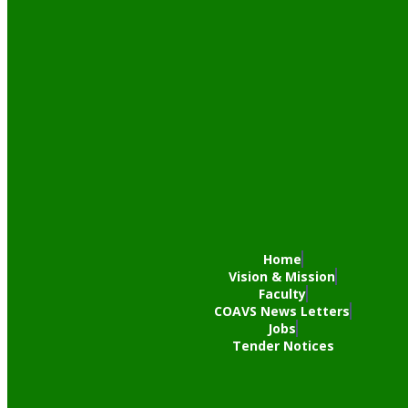
Home
Vision & Mission
Faculty
COAVS News Letters
Jobs
Tender Notices