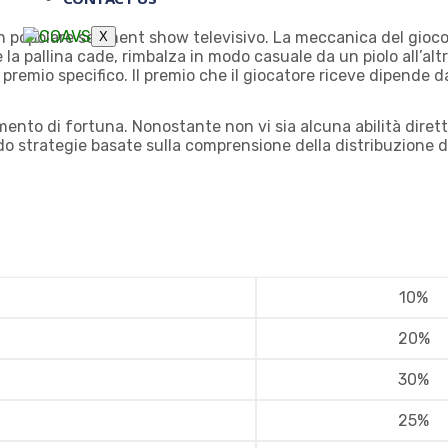
n un popolare segment show televisivo. La meccanica del gioc
X
tre la pallina cade, rimbalza in modo casuale da un piolo all’a
remio specifico. Il premio che il giocatore riceve dipende dall
emento di fortuna. Nonostante non vi sia alcuna abilità dirett
do strategie basate sulla comprensione della distribuzione d
10%
20%
30%
25%