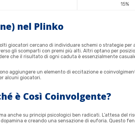
15%
one) nel Plinko
lti giocatori cercano di individuare schemi o strategie per a
erso gli scomparti con premi più alti. Altri optano per posizi
dere che il risultato di ogni caduta è essenzialmente casual
ssono aggiungere un elemento di eccitazione e coinvolgimento
r alcuni giocatori.
rché è Così Coinvolgente?
ma anche su principi psicologici ben radicati. L’attesa del ris
ndo dopamina e creando una sensazione di euforia. Questo f