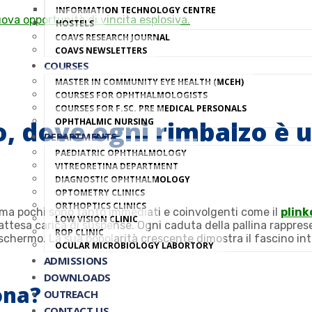
INFORMATION TECHNOLOGY CENTRE
ova opportunità di vincita esplosiva.
HOSTELS
COAVS RESEARCH JOURNAL
COAVS NEWSLETTERS
COURSES
MASTER IN COMMUNITY EYE HEALTH (MCEH)
COURSES FOR OPHTHALMOLOGISTS
COURSES FOR F.SC. PRE MEDICAL PERSONALS
ko, dove ogni rimbalzo è
OPHTHALMIC NURSING
DEPARTMENTS
PAEDIATRIC OPHTHALMOLOGY
VITREORETINA DEPARTMENT
DIAGNOSTIC OPHTHALMOLOGY
OPTOMETRY CLINICS
ORTHOPTICS CLINICS
i, ma pochi sono tanto immediati e coinvolgenti come il
plink
LOW VISION CLINIC
attesa carica di suspense. Ogni caduta della pallina rappres
ROP CLINIC
llo schermo. La sua popolarità crescente dimostra il fascino 
OCULAR MICROBIOLOGY LABORTORY
ADMISSIONS
DOWNLOADS
ona?
OUTREACH
CONTACT US