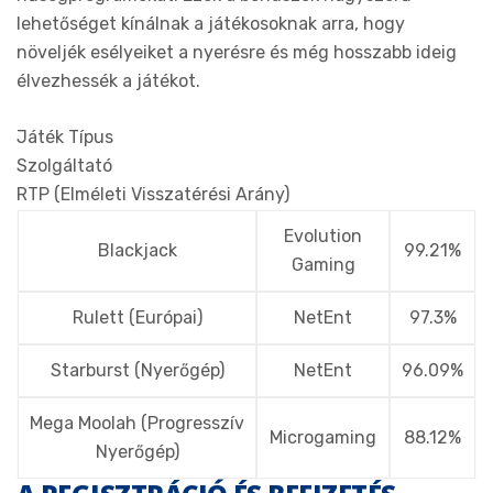
lehetőséget kínálnak a játékosoknak arra, hogy
növeljék esélyeiket a nyerésre és még hosszabb ideig
élvezhessék a játékot.
Játék Típus
Szolgáltató
RTP (Elméleti Visszatérési Arány)
Evolution
Blackjack
99.21%
Gaming
Rulett (Európai)
NetEnt
97.3%
Starburst (Nyerőgép)
NetEnt
96.09%
Mega Moolah (Progresszív
Microgaming
88.12%
Nyerőgép)