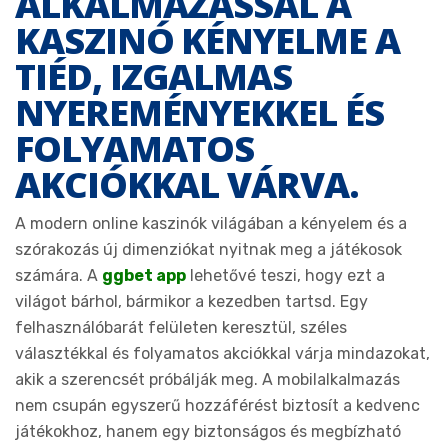
ALKALMAZÁSSAL A
KASZINÓ KÉNYELME A
TIÉD, IZGALMAS
NYEREMÉNYEKKEL ÉS
FOLYAMATOS
AKCIÓKKAL VÁRVA.
A modern online kaszinók világában a kényelem és a
szórakozás új dimenziókat nyitnak meg a játékosok
számára. A
ggbet app
lehetővé teszi, hogy ezt a
világot bárhol, bármikor a kezedben tartsd. Egy
felhasználóbarát felületen keresztül, széles
választékkal és folyamatos akciókkal várja mindazokat,
akik a szerencsét próbálják meg. A mobilalkalmazás
nem csupán egyszerű hozzáférést biztosít a kedvenc
játékokhoz, hanem egy biztonságos és megbízható