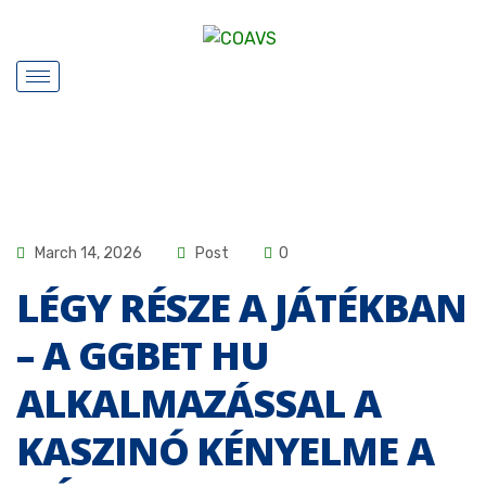
March 14, 2026
Post
0
LÉGY RÉSZE A JÁTÉKBAN
– A GGBET HU
ALKALMAZÁSSAL A
KASZINÓ KÉNYELME A