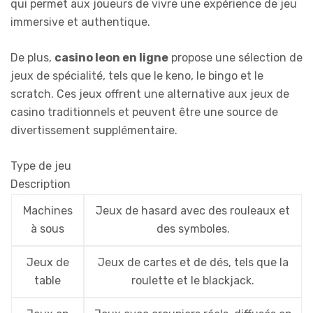
qui permet aux joueurs de vivre une expérience de jeu
immersive et authentique.
De plus,
casino leon en ligne
propose une sélection de
jeux de spécialité, tels que le keno, le bingo et le
scratch. Ces jeux offrent une alternative aux jeux de
casino traditionnels et peuvent être une source de
divertissement supplémentaire.
Type de jeu
Description
Machines
Jeux de hasard avec des rouleaux et
à sous
des symboles.
Jeux de
Jeux de cartes et de dés, tels que la
table
roulette et le blackjack.