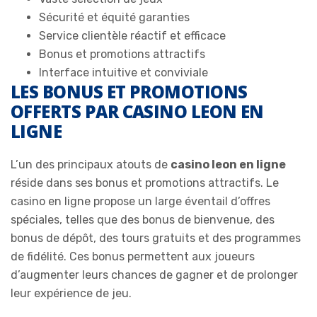
Sécurité et équité garanties
Service clientèle réactif et efficace
Bonus et promotions attractifs
Interface intuitive et conviviale
LES BONUS ET PROMOTIONS
OFFERTS PAR CASINO LEON EN
LIGNE
L’un des principaux atouts de
casino leon en ligne
réside dans ses bonus et promotions attractifs. Le
casino en ligne propose un large éventail d’offres
spéciales, telles que des bonus de bienvenue, des
bonus de dépôt, des tours gratuits et des programmes
de fidélité. Ces bonus permettent aux joueurs
d’augmenter leurs chances de gagner et de prolonger
leur expérience de jeu.