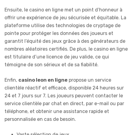
Ensuite, le casino en ligne met un point d’honneur à
offrir une expérience de jeu sécurisée et équitable. La
plateforme utilise des technologies de cryptage de
pointe pour protéger les données des joueurs et
garantit l’équité des jeux grâce à des générateurs de
nombres aléatoires certifiés. De plus, le casino en ligne
est titulaire d’une licence de jeu valide, ce qui
témoigne de son sérieux et de sa fiabilité.
Enfin,
casino leon en ligne
propose un service
clientèle réactif et efficace, disponible 24 heures sur
24 et 7 jours sur 7. Les joueurs peuvent contacter le
service clientèle par chat en direct, par e-mail ou par
téléphone, et obtenir une assistance rapide et
personnalisée en cas de besoin.
Vaste sélection de jeux