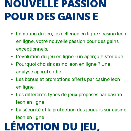
NOUVELLE PASSION
POUR DES GAINS E
Lémotion du jeu, lexcellence en ligne : casino leon
en ligne, votre nouvelle passion pour des gains
exceptionnels.
L’évolution du jeu en ligne : un aperçu historique
Pourquoi choisir casino leon en ligne ? Une
analyse approfondie
Les bonus et promotions offerts par casino leon
en ligne
Les différents types de jeux proposés par casino
leon en ligne
La sécurité et la protection des joueurs sur casino
leon en ligne
LÉMOTION DU JEU,