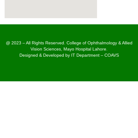
@ 2023 – All Rights Reserved. College of Ophthalmology & Allied
Vision Sciences, Mayo Hospital Lahore.
Designed & Developed by IT Department – COAVS