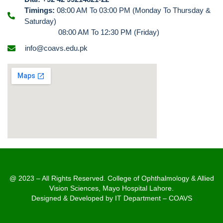
Timings:
08:00 AM To 03:00 PM (Monday To Thursday &
Saturday)
08:00 AM To 12:30 PM (Friday)
info@coavs.edu.pk
@ 2023 – All Rights Reserved. College of Ophthalmology & Allied
Vision Sciences, Mayo Hospital Lahore.
Designed & Developed by IT Department – COAVS