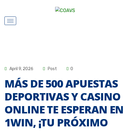
April 9, 2026
Post
0
MÁS DE 500 APUESTAS
DEPORTIVAS Y CASINO
ONLINE TE ESPERAN EN
1WIN, ¡TU PRÓXIMO