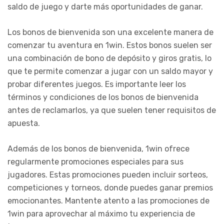
saldo de juego y darte más oportunidades de ganar.
Los bonos de bienvenida son una excelente manera de
comenzar tu aventura en 1win. Estos bonos suelen ser
una combinación de bono de depósito y giros gratis, lo
que te permite comenzar a jugar con un saldo mayor y
probar diferentes juegos. Es importante leer los
términos y condiciones de los bonos de bienvenida
antes de reclamarlos, ya que suelen tener requisitos de
apuesta.
Además de los bonos de bienvenida, 1win ofrece
regularmente promociones especiales para sus
jugadores. Estas promociones pueden incluir sorteos,
competiciones y torneos, donde puedes ganar premios
emocionantes. Mantente atento a las promociones de
1win para aprovechar al máximo tu experiencia de