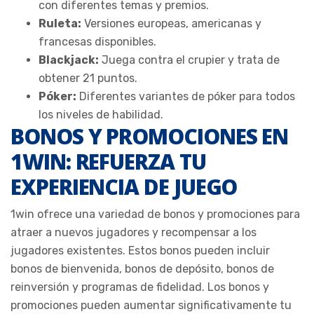
con diferentes temas y premios.
Ruleta:
Versiones europeas, americanas y
francesas disponibles.
Blackjack:
Juega contra el crupier y trata de
obtener 21 puntos.
Póker:
Diferentes variantes de póker para todos
los niveles de habilidad.
BONOS Y PROMOCIONES EN
1WIN: REFUERZA TU
EXPERIENCIA DE JUEGO
1win ofrece una variedad de bonos y promociones para
atraer a nuevos jugadores y recompensar a los
jugadores existentes. Estos bonos pueden incluir
bonos de bienvenida, bonos de depósito, bonos de
reinversión y programas de fidelidad. Los bonos y
promociones pueden aumentar significativamente tu