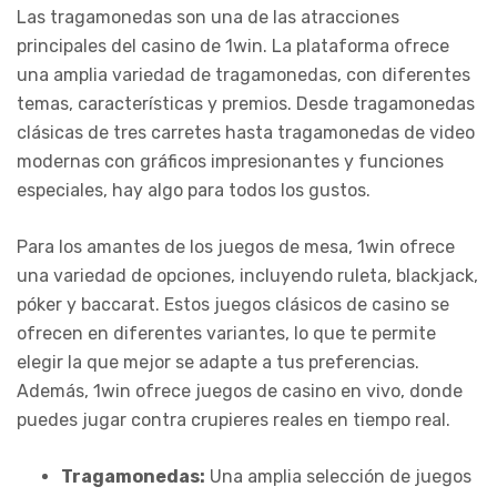
Las tragamonedas son una de las atracciones
principales del casino de 1win. La plataforma ofrece
una amplia variedad de tragamonedas, con diferentes
temas, características y premios. Desde tragamonedas
clásicas de tres carretes hasta tragamonedas de video
modernas con gráficos impresionantes y funciones
especiales, hay algo para todos los gustos.
Para los amantes de los juegos de mesa, 1win ofrece
una variedad de opciones, incluyendo ruleta, blackjack,
póker y baccarat. Estos juegos clásicos de casino se
ofrecen en diferentes variantes, lo que te permite
elegir la que mejor se adapte a tus preferencias.
Además, 1win ofrece juegos de casino en vivo, donde
puedes jugar contra crupieres reales en tiempo real.
Tragamonedas:
Una amplia selección de juegos