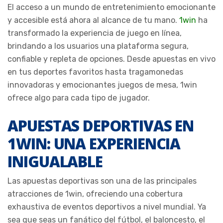
El acceso a un mundo de entretenimiento emocionante
y accesible está ahora al alcance de tu mano.
1win
ha
transformado la experiencia de juego en línea,
brindando a los usuarios una plataforma segura,
confiable y repleta de opciones. Desde apuestas en vivo
en tus deportes favoritos hasta tragamonedas
innovadoras y emocionantes juegos de mesa, 1win
ofrece algo para cada tipo de jugador.
APUESTAS DEPORTIVAS EN
1WIN: UNA EXPERIENCIA
INIGUALABLE
Las apuestas deportivas son una de las principales
atracciones de 1win, ofreciendo una cobertura
exhaustiva de eventos deportivos a nivel mundial. Ya
sea que seas un fanático del fútbol, el baloncesto, el