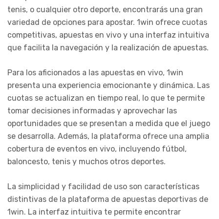
tenis, o cualquier otro deporte, encontrarás una gran
variedad de opciones para apostar. 1win ofrece cuotas
competitivas, apuestas en vivo y una interfaz intuitiva
que facilita la navegación y la realización de apuestas.
Para los aficionados a las apuestas en vivo, 1win
presenta una experiencia emocionante y dinámica. Las
cuotas se actualizan en tiempo real, lo que te permite
tomar decisiones informadas y aprovechar las
oportunidades que se presentan a medida que el juego
se desarrolla. Además, la plataforma ofrece una amplia
cobertura de eventos en vivo, incluyendo fútbol,
baloncesto, tenis y muchos otros deportes.
La simplicidad y facilidad de uso son características
distintivas de la plataforma de apuestas deportivas de
1win. La interfaz intuitiva te permite encontrar