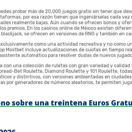
des probar más de 20,000 juegos gratis sin tener que desca
ataformas, por esa razón tienen que ingeniárselas cada vez
ades realmente bajas. Aún cuando se ofrecen bonos y ofertas
 los premios. En los casinos online de México existen diferen
l blackjack, se ofrecen en versiones de RNG y también en ca
exclusivamente como una actividad recreativa y no como un 
 app Mostbet incluye actualizaciones de cuotas en tiempo rea
asistente automático para resolver dudas de nuevos jugado
a con una colección de ruletas con gran variedad y calidad
pread-Bet Roulette, Diamond Roulette y 101 Roulette, todas
ticos y distintivos, con versiones ambientadas en ciudades 
as por generadores de números aleatorios, te permiten juga
no sobre una treintena Euros Gratu