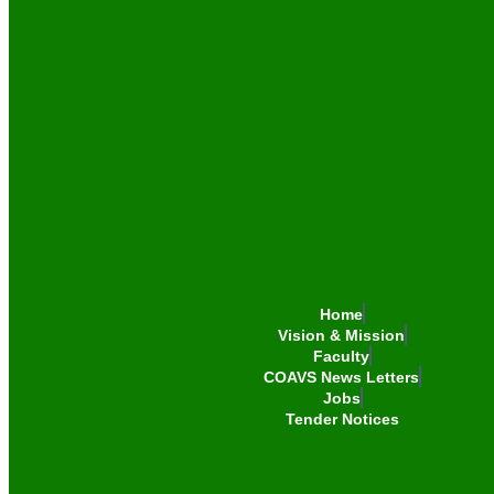
Home
Vision & Mission
Faculty
COAVS News Letters
Jobs
Tender Notices