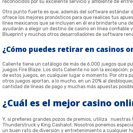
reconocidos por su excelente servicio y ambiente de entre
Otro punto fuerte es que, además del software estándar de
ofrece los mejores pronósticos para que realices tus apues
línea mexicanos que se incluyen en él era brindarte una de
ayudarán a elegir un destino de casino en línea confiable
Blueprint y muchos otros desarrolladores de software re
¿Cómo puedes retirar en casinos o
Caliente tiene un catálogo de más de 6,000 juegos que pu
juegos Fire Blaze. Los slots Caliente no son la excepción
de estos juegos, en cualquier lugar o momento. Por otra p
otros juegos aportan, a lo mucho, en un 20% al desbloque
cantidad de líneas de pago y muchas más apuestas posibl
¿Cuál es el mejor casino onl
Y, si prefieres grandes pozos de premios, utiliza nuestr
Thunderstruck y King Cashalot. Nosotros ponemos especial
un buen rato de diversión y entretenimiento a cualquier h