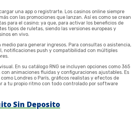
rgar una app o registrarte. Los casinos online siempre
 más con las promociones que lanzan. Así es como se crean
 para el casino; ya que, para activar los beneficios de
tes tipos de ruletas, siendo las versiones europeas y
sinos en vivo.
medio para generar ingresos. Para consultas o asistencia,
l, notificaciones push y compatibilidad con múltiples
res.
 visual. En su catálogo RNG se incluyen opciones como 365
 con animaciones fluidas y configuraciones ajustables. Es
como Londres o París, gráficos realistas y efectos de
r a tu propio ritmo con todo controlado por software
ito Sin Deposito