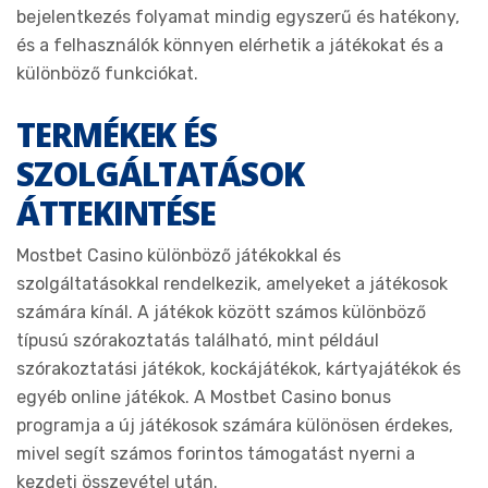
bejelentkezés folyamat mindig egyszerű és hatékony,
és a felhasználók könnyen elérhetik a játékokat és a
különböző funkciókat.
TERMÉKEK ÉS
SZOLGÁLTATÁSOK
ÁTTEKINTÉSE
Mostbet Casino különböző játékokkal és
szolgáltatásokkal rendelkezik, amelyeket a játékosok
számára kínál. A játékok között számos különböző
típusú szórakoztatás található, mint például
szórakoztatási játékok, kockájátékok, kártyajátékok és
egyéb online játékok. A Mostbet Casino bonus
programja a új játékosok számára különösen érdekes,
mivel segít számos forintos támogatást nyerni a
kezdeti összevétel után.