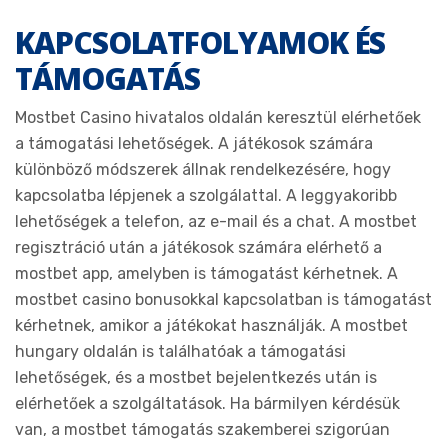
KAPCSOLATFOLYAMOK ÉS
TÁMOGATÁS
Mostbet Casino hivatalos oldalán keresztül elérhetőek
a támogatási lehetőségek. A játékosok számára
különböző módszerek állnak rendelkezésére, hogy
kapcsolatba lépjenek a szolgálattal. A leggyakoribb
lehetőségek a telefon, az e-mail és a chat. A mostbet
regisztráció után a játékosok számára elérhető a
mostbet app, amelyben is támogatást kérhetnek. A
mostbet casino bonusokkal kapcsolatban is támogatást
kérhetnek, amikor a játékokat használják. A mostbet
hungary oldalán is találhatóak a támogatási
lehetőségek, és a mostbet bejelentkezés után is
elérhetőek a szolgáltatások. Ha bármilyen kérdésük
van, a mostbet támogatás szakemberei szigorúan