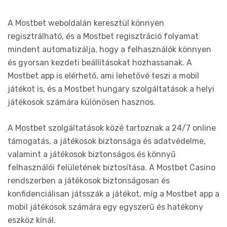
A Mostbet weboldalán keresztül könnyen
regisztrálható, és a Mostbet regisztráció folyamat
mindent automatizálja, hogy a felhasználók könnyen
és gyorsan kezdeti beállításokat hozhassanak. A
Mostbet app is elérhető, ami lehetővé teszi a mobil
játékot is, és a Mostbet hungary szolgáltatások a helyi
játékosok számára különösen hasznos.
A Mostbet szolgáltatások közé tartoznak a 24/7 online
támogatás, a játékosok biztonsága és adatvédelme,
valamint a játékosok biztonságos és könnyű
felhasználói felületének biztosítása. A Mostbet Casino
rendszerben a játékosok biztonságosan és
konfidenciálisan játsszák a játékot, míg a Mostbet app a
mobil játékosok számára egy egyszerű és hatékony
eszköz kínál.