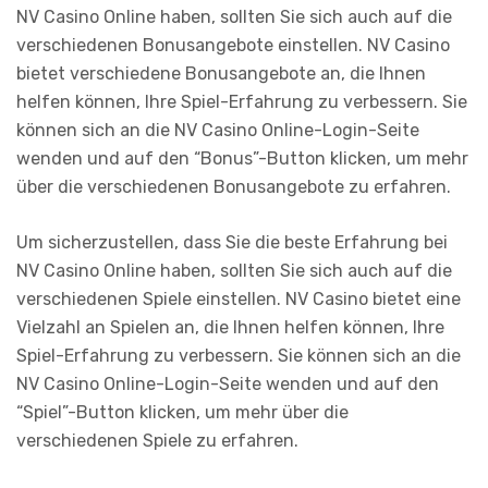
NV Casino Online haben, sollten Sie sich auch auf die
verschiedenen Bonusangebote einstellen. NV Casino
bietet verschiedene Bonusangebote an, die Ihnen
helfen können, Ihre Spiel-Erfahrung zu verbessern. Sie
können sich an die NV Casino Online-Login-Seite
wenden und auf den “Bonus”-Button klicken, um mehr
über die verschiedenen Bonusangebote zu erfahren.
Um sicherzustellen, dass Sie die beste Erfahrung bei
NV Casino Online haben, sollten Sie sich auch auf die
verschiedenen Spiele einstellen. NV Casino bietet eine
Vielzahl an Spielen an, die Ihnen helfen können, Ihre
Spiel-Erfahrung zu verbessern. Sie können sich an die
NV Casino Online-Login-Seite wenden und auf den
“Spiel”-Button klicken, um mehr über die
verschiedenen Spiele zu erfahren.