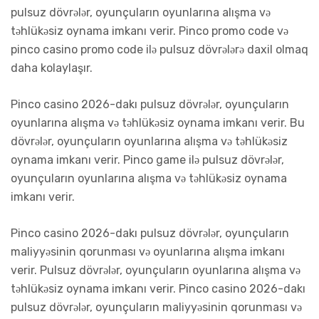
pulsuz dövrələr, oyunçuların oyunlarına alışma və
təhlükəsiz oynama imkanı verir. Pinco promo code və
pinco casino promo code ilə pulsuz dövrələrə daxil olmaq
daha kolaylaşır.
Pinco casino 2026-dakı pulsuz dövrələr, oyunçuların
oyunlarına alışma və təhlükəsiz oynama imkanı verir. Bu
dövrələr, oyunçuların oyunlarına alışma və təhlükəsiz
oynama imkanı verir. Pinco game ilə pulsuz dövrələr,
oyunçuların oyunlarına alışma və təhlükəsiz oynama
imkanı verir.
Pinco casino 2026-dakı pulsuz dövrələr, oyunçuların
maliyyəsinin qorunması və oyunlarına alışma imkanı
verir. Pulsuz dövrələr, oyunçuların oyunlarına alışma və
təhlükəsiz oynama imkanı verir. Pinco casino 2026-dakı
pulsuz dövrələr, oyunçuların maliyyəsinin qorunması və