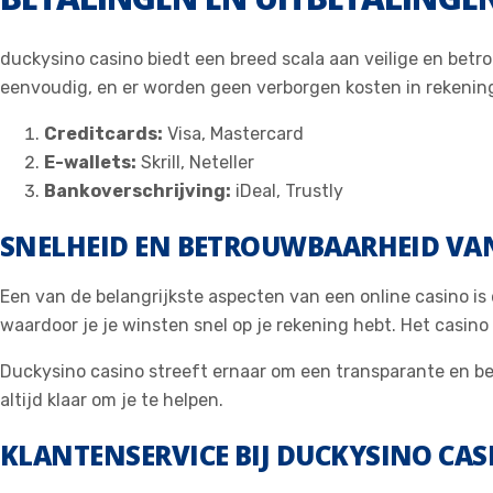
duckysino casino biedt een breed scala aan veilige en betr
eenvoudig, en er worden geen verborgen kosten in rekenin
Creditcards:
Visa, Mastercard
E-wallets:
Skrill, Neteller
Bankoverschrijving:
iDeal, Trustly
SNELHEID EN BETROUWBAARHEID VA
Een van de belangrijkste aspecten van een online casino is
waardoor je je winsten snel op je rekening hebt. Het casino
Duckysino casino streeft ernaar om een transparante en bet
altijd klaar om je te helpen.
KLANTENSERVICE BIJ DUCKYSINO CA