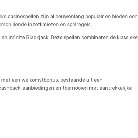
ieke casinospellen zijn al eeuwenlang populair en bieden een
rschillende inzetlimieten en spelregels.
 en Infinite Blackjack. Deze spellen combineren de klassieke
d met een welkomstbonus, bestaande uit een
, cashback-aanbiedingen en toernooien met aantrekkelijke