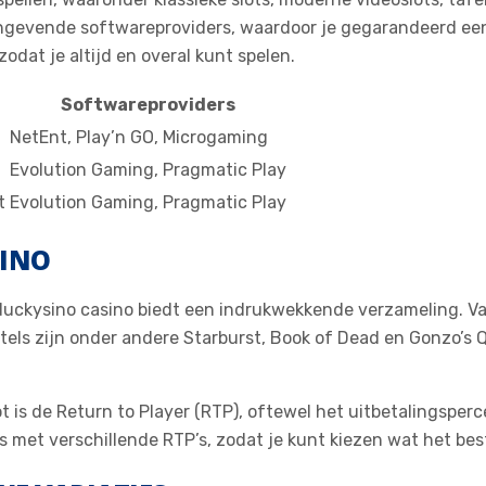
ngevende softwareproviders, waardoor je gegarandeerd een e
odat je altijd en overal kunt spelen.
Softwareproviders
NetEnt, Play’n GO, Microgaming
Evolution Gaming, Pragmatic Play
t
Evolution Gaming, Pragmatic Play
SINO
 en duckysino casino biedt een indrukwekkende verzameling. 
 titels zijn onder andere Starburst, Book of Dead en Gonzo’
ot is de Return to Player (RTP), oftewel het uitbetalingsper
s met verschillende RTP’s, zodat je kunt kiezen wat het beste