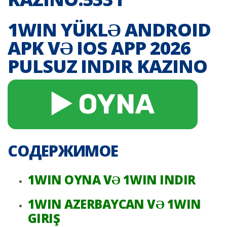
1WIN YÜKLƏ ANDROID
APK VƏ IOS APP 2026
PULSUZ INDIR KAZINO
▶️ OYNA
СОДЕРЖИМОЕ
1WIN OYNA VƏ 1WIN INDIR
1WIN AZERBAYCAN VƏ 1WIN
GIRIŞ