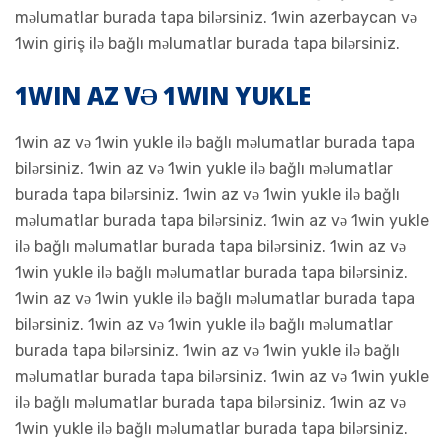
məlumatlar burada tapa bilərsiniz. 1win azerbaycan və
1win giriş ilə bağlı məlumatlar burada tapa bilərsiniz.
1WIN AZ VƏ 1WIN YUKLE
1win az və 1win yukle ilə bağlı məlumatlar burada tapa
bilərsiniz. 1win az və 1win yukle ilə bağlı məlumatlar
burada tapa bilərsiniz. 1win az və 1win yukle ilə bağlı
məlumatlar burada tapa bilərsiniz. 1win az və 1win yukle
ilə bağlı məlumatlar burada tapa bilərsiniz. 1win az və
1win yukle ilə bağlı məlumatlar burada tapa bilərsiniz.
1win az və 1win yukle ilə bağlı məlumatlar burada tapa
bilərsiniz. 1win az və 1win yukle ilə bağlı məlumatlar
burada tapa bilərsiniz. 1win az və 1win yukle ilə bağlı
məlumatlar burada tapa bilərsiniz. 1win az və 1win yukle
ilə bağlı məlumatlar burada tapa bilərsiniz. 1win az və
1win yukle ilə bağlı məlumatlar burada tapa bilərsiniz.