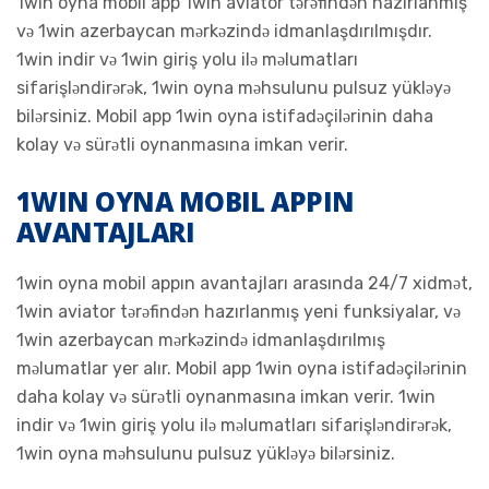
1win oyna mobil app 1win aviator tərəfindən hazırlanmış
və 1win azerbaycan mərkəzində idmanlaşdırılmışdır.
1win indir və 1win giriş yolu ilə məlumatları
sifarişləndirərək, 1win oyna məhsulunu pulsuz yükləyə
bilərsiniz. Mobil app 1win oyna istifadəçilərinin daha
kolay və sürətli oynanmasına imkan verir.
1WIN OYNA MOBIL APPIN
AVANTAJLARI
1win oyna mobil appın avantajları arasında 24/7 xidmət,
1win aviator tərəfindən hazırlanmış yeni funksiyalar, və
1win azerbaycan mərkəzində idmanlaşdırılmış
məlumatlar yer alır. Mobil app 1win oyna istifadəçilərinin
daha kolay və sürətli oynanmasına imkan verir. 1win
indir və 1win giriş yolu ilə məlumatları sifarişləndirərək,
1win oyna məhsulunu pulsuz yükləyə bilərsiniz.