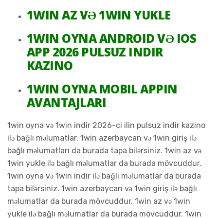
1WIN AZ VƏ 1WIN YUKLE
1WIN OYNA ANDROID VƏ IOS
APP 2026 PULSUZ INDIR
KAZINO
1WIN OYNA MOBIL APPIN
AVANTAJLARI
1win oyna və 1win indir 2026-ci ilin pulsuz indir kazino
ilə bağlı məlumatlar. 1win azerbaycan və 1win giriş ilə
bağlı məlumatları da burada tapa bilərsiniz. 1win az və
1win yukle ilə bağlı məlumatlar da burada mövcuddur.
1win oyna və 1win indir ilə bağlı məlumatlar da burada
tapa bilərsiniz. 1win azerbaycan və 1win giriş ilə bağlı
məlumatlar da burada mövcuddur. 1win az və 1win
yukle ilə bağlı məlumatlar da burada mövcuddur. 1win