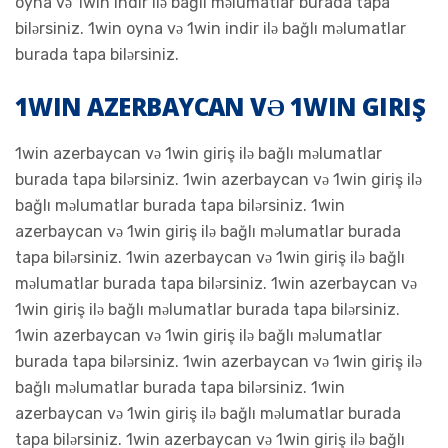
oyna və 1win indir ilə bağlı məlumatlar burada tapa
bilərsiniz. 1win oyna və 1win indir ilə bağlı məlumatlar
burada tapa bilərsiniz.
1WIN AZERBAYCAN VƏ 1WIN GIRIŞ
1win azerbaycan və 1win giriş ilə bağlı məlumatlar
burada tapa bilərsiniz. 1win azerbaycan və 1win giriş ilə
bağlı məlumatlar burada tapa bilərsiniz. 1win
azerbaycan və 1win giriş ilə bağlı məlumatlar burada
tapa bilərsiniz. 1win azerbaycan və 1win giriş ilə bağlı
məlumatlar burada tapa bilərsiniz. 1win azerbaycan və
1win giriş ilə bağlı məlumatlar burada tapa bilərsiniz.
1win azerbaycan və 1win giriş ilə bağlı məlumatlar
burada tapa bilərsiniz. 1win azerbaycan və 1win giriş ilə
bağlı məlumatlar burada tapa bilərsiniz. 1win
azerbaycan və 1win giriş ilə bağlı məlumatlar burada
tapa bilərsiniz. 1win azerbaycan və 1win giriş ilə bağlı