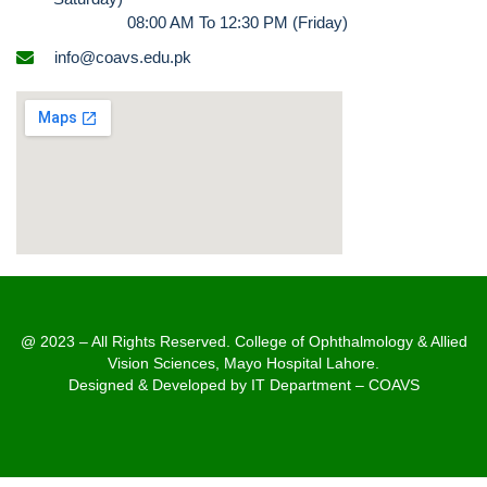
08:00 AM To 12:30 PM (Friday)
info@coavs.edu.pk
@ 2023 – All Rights Reserved. College of Ophthalmology & Allied
Vision Sciences, Mayo Hospital Lahore.
Designed & Developed by IT Department – COAVS