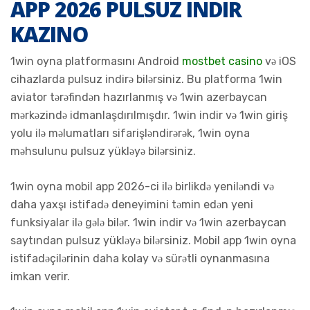
APP 2026 PULSUZ INDIR
KAZINO
1win oyna platformasını Android
mostbet casino
və iOS
cihazlarda pulsuz indirə bilərsiniz. Bu platforma 1win
aviator tərəfindən hazırlanmış və 1win azerbaycan
mərkəzində idmanlaşdırılmışdır. 1win indir və 1win giriş
yolu ilə məlumatları sifarişləndirərək, 1win oyna
məhsulunu pulsuz yükləyə bilərsiniz.
1win oyna mobil app 2026-ci ilə birlikdə yeniləndi və
daha yaxşı istifadə deneyimini təmin edən yeni
funksiyalar ilə gələ bilər. 1win indir və 1win azerbaycan
saytından pulsuz yükləyə bilərsiniz. Mobil app 1win oyna
istifadəçilərinin daha kolay və sürətli oynanmasına
imkan verir.