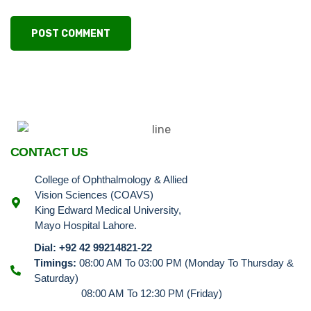
CONTACT US
College of Ophthalmology & Allied
Vision Sciences (COAVS)
King Edward Medical University,
Mayo Hospital Lahore.
Dial: +92 42 99214821-22
Timings:
08:00 AM To 03:00 PM (Monday To Thursday &
Saturday)
08:00 AM To 12:30 PM (Friday)