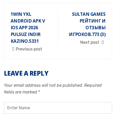
1WIN YKL
SULTAN GAMES
ANDROID APK V
РЕЙТИНГ И
IOS APP 2026
ОТЗЫВЫ
PULSUZ INDIR
ИГРОКОВ.773 (3)
KAZINO.5331
Next post
Previous post
LEAVE A REPLY
Your email address will not be published.
Required
fields are marked
*