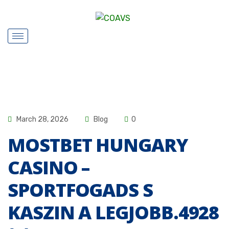
March 28, 2026
Blog
0
MOSTBET HUNGARY
CASINO –
SPORTFOGADS S
KASZIN A LEGJOBB.4928