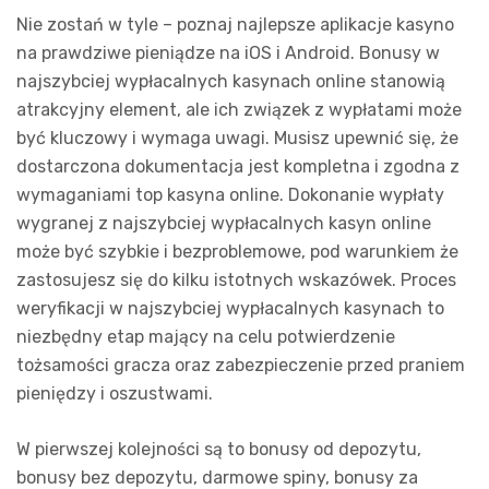
Nie zostań w tyle – poznaj najlepsze aplikacje kasyno
na prawdziwe pieniądze na iOS i Android. Bonusy w
najszybciej wypłacalnych kasynach online stanowią
atrakcyjny element, ale ich związek z wypłatami może
być kluczowy i wymaga uwagi. Musisz upewnić się, że
dostarczona dokumentacja jest kompletna i zgodna z
wymaganiami top kasyna online. Dokonanie wypłaty
wygranej z najszybciej wypłacalnych kasyn online
może być szybkie i bezproblemowe, pod warunkiem że
zastosujesz się do kilku istotnych wskazówek. Proces
weryfikacji w najszybciej wypłacalnych kasynach to
niezbędny etap mający na celu potwierdzenie
tożsamości gracza oraz zabezpieczenie przed praniem
pieniędzy i oszustwami.
W pierwszej kolejności są to bonusy od depozytu,
bonusy bez depozytu, darmowe spiny, bonusy za