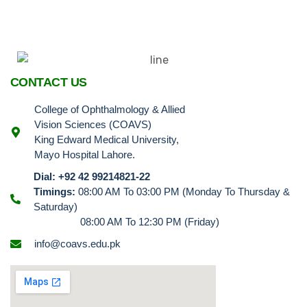
CONTACT US
College of Ophthalmology & Allied
Vision Sciences (COAVS)
King Edward Medical University,
Mayo Hospital Lahore.
Dial: +92 42 99214821-22
Timings:
08:00 AM To 03:00 PM (Monday To Thursday &
Saturday)
08:00 AM To 12:30 PM (Friday)
info@coavs.edu.pk