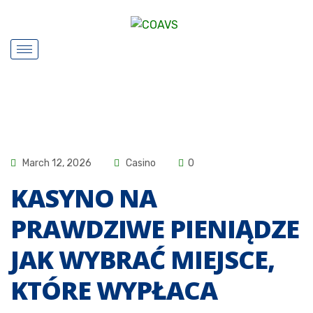
March 12, 2026
Casino
0
KASYNO NA
PRAWDZIWE PIENIĄDZE
JAK WYBRAĆ MIEJSCE,
KTÓRE WYPŁACA