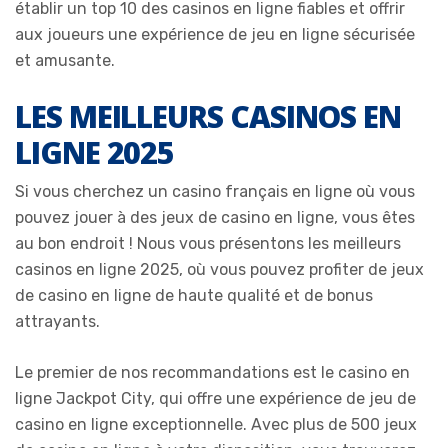
établir un top 10 des casinos en ligne fiables et offrir
aux joueurs une expérience de jeu en ligne sécurisée
et amusante.
LES MEILLEURS CASINOS EN
LIGNE 2025
Si vous cherchez un casino français en ligne où vous
pouvez jouer à des jeux de casino en ligne, vous êtes
au bon endroit ! Nous vous présentons les meilleurs
casinos en ligne 2025, où vous pouvez profiter de jeux
de casino en ligne de haute qualité et de bonus
attrayants.
Le premier de nos recommandations est le casino en
ligne Jackpot City, qui offre une expérience de jeu de
casino en ligne exceptionnelle. Avec plus de 500 jeux