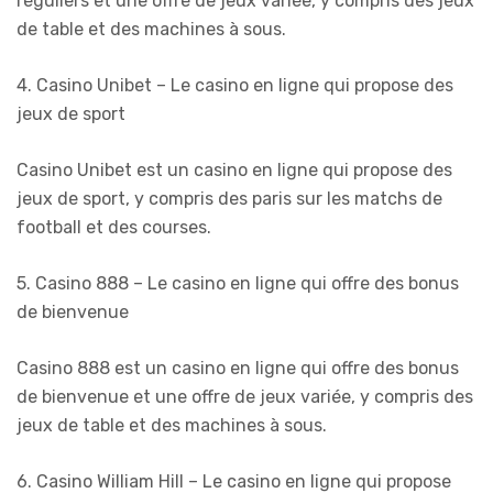
réguliers et une offre de jeux variée, y compris des jeux
de table et des machines à sous.
4. Casino Unibet – Le casino en ligne qui propose des
jeux de sport
Casino Unibet est un casino en ligne qui propose des
jeux de sport, y compris des paris sur les matchs de
football et des courses.
5. Casino 888 – Le casino en ligne qui offre des bonus
de bienvenue
Casino 888 est un casino en ligne qui offre des bonus
de bienvenue et une offre de jeux variée, y compris des
jeux de table et des machines à sous.
6. Casino William Hill – Le casino en ligne qui propose