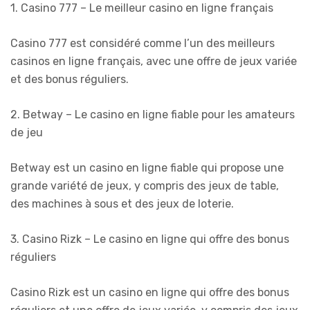
1. Casino 777 – Le meilleur casino en ligne français
Casino 777 est considéré comme l’un des meilleurs
casinos en ligne français, avec une offre de jeux variée
et des bonus réguliers.
2. Betway – Le casino en ligne fiable pour les amateurs
de jeu
Betway est un casino en ligne fiable qui propose une
grande variété de jeux, y compris des jeux de table,
des machines à sous et des jeux de loterie.
3. Casino Rizk – Le casino en ligne qui offre des bonus
réguliers
Casino Rizk est un casino en ligne qui offre des bonus