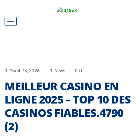
March 13, 2026
News
0
MEILLEUR CASINO EN
LIGNE 2025 – TOP 10 DES
CASINOS FIABLES.4790
(2)