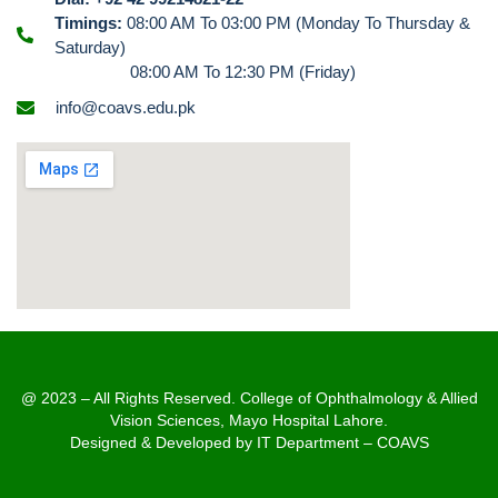
Timings:
08:00 AM To 03:00 PM (Monday To Thursday &
Saturday)
08:00 AM To 12:30 PM (Friday)
info@coavs.edu.pk
@ 2023 – All Rights Reserved. College of Ophthalmology & Allied
Vision Sciences, Mayo Hospital Lahore.
Designed & Developed by IT Department – COAVS