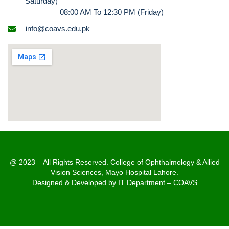
Saturday)
08:00 AM To 12:30 PM (Friday)
info@coavs.edu.pk
@ 2023 – All Rights Reserved. College of Ophthalmology & Allied
Vision Sciences, Mayo Hospital Lahore.
Designed & Developed by IT Department – COAVS