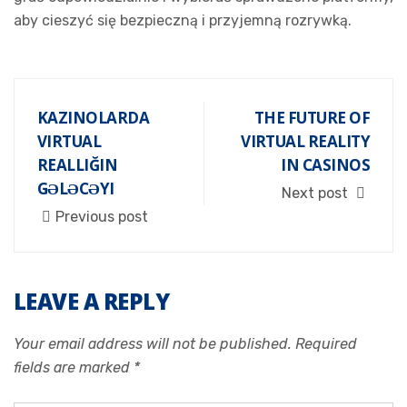
aby cieszyć się bezpieczną i przyjemną rozrywką.
KAZINOLARDA
THE FUTURE OF
VIRTUAL
VIRTUAL REALITY
REALLIĞIN
IN CASINOS
GƏLƏCƏYI
Next post
Previous post
LEAVE A REPLY
Your email address will not be published.
Required
fields are marked
*