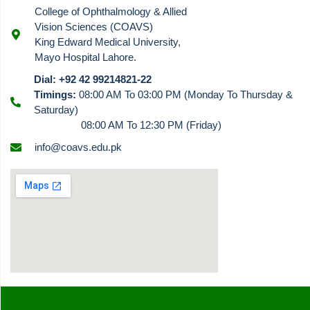
College of Ophthalmology & Allied
Vision Sciences (COAVS)
King Edward Medical University,
Mayo Hospital Lahore.
Dial: +92 42 99214821-22
Timings:
08:00 AM To 03:00 PM (Monday To Thursday &
Saturday)
08:00 AM To 12:30 PM (Friday)
info@coavs.edu.pk