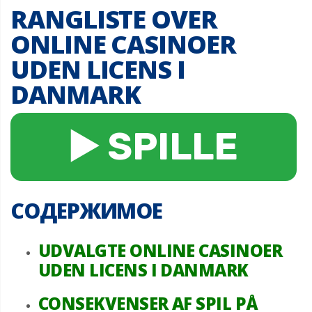
RANGLISTE OVER
ONLINE CASINOER
UDEN LICENS I
DANMARK
▶️ SPILLE
СОДЕРЖИМОЕ
UDVALGTE ONLINE CASINOER
UDEN LICENS I DANMARK
CONSEKVENSER AF SPIL PÅ