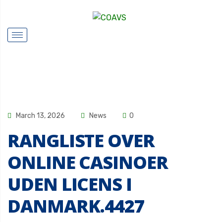
March 13, 2026
News
0
RANGLISTE OVER
ONLINE CASINOER
UDEN LICENS I
DANMARK.4427