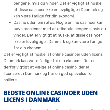
pengene, hvis du vinder. Det er vigtigt at huske,
at disse casinoer ikke er lovpligtige i Danmark og
kan være farlige for din økonomi.
Casino uden om rofus: Nogle online casinoer kan
have problemer med at udbetale pengene, hvis du
vinder. Det er vigtigt at huske, at disse casinoer
ikke er lovpligtige i Danmark og kan være farlige
for din økonomi.
Det er vigtigt at huske, at online casinoer uden licens i
Danmark kan være farlige for din økonomi. Det er
derfor vigtigt at vælge et online casino, der er
licenseret i Danmark og har en god oplevelse for
spillere.
BEDSTE ONLINE CASINOER UDEN
LICENS I DANMARK