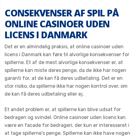
CONSEKVENSER AF SPIL PÅ
ONLINE CASINOER UDEN
LICENS I DANMARK
Det er en almindelig praksis, at online casinoer uden
licens i Danmark kan føre til alvorlige konsekvenser for
spillerne. Et af de mest alvorlige konsekvenser er, at
spillerne kan miste deres penge, da de ikke har nogen
garanti for, at de kan få deres udbetaling. Det er en
stor risiko, da spillerne ikke har nogen kontrol over, om
de kan få deres udbetaling eller ej.
Et andet problem er, at spillerne kan blive udsat for
bedrageri og svindel. Online casinoer uden licens kan
være en facade for bedrageri, der kun er interesseret i
at tage spillerne’s penge. Spillerne kan ikke have nogen