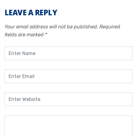
LEAVE A REPLY
Your email address will not be published.
Required
fields are marked
*