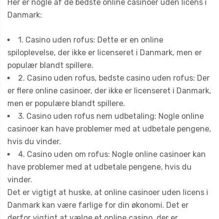
Her er nogle af de bedste online casinoer uden licens i
Danmark:
1. Casino uden rofus: Dette er en online
spiloplevelse, der ikke er licenseret i Danmark, men er
populær blandt spillere.
2. Casino uden rofus, bedste casino uden rofus: Der
er flere online casinoer, der ikke er licenseret i Danmark,
men er populære blandt spillere.
3. Casino uden rofus nem udbetaling: Nogle online
casinoer kan have problemer med at udbetale pengene,
hvis du vinder.
4. Casino uden om rofus: Nogle online casinoer kan
have problemer med at udbetale pengene, hvis du
vinder.
Det er vigtigt at huske, at online casinoer uden licens i
Danmark kan være farlige for din økonomi. Det er
derfor vigtigt at vælge et online casino, der er