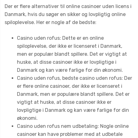
Der er flere alternativer til online casinoer uden licens i
Danmark, hvis du søger en sikker og lovpligtig online
spiloplevelse. Her er nogle af de bedste:
Casino uden rofus: Dette er en online
spiloplevelse, der ikke er licenseret i Danmark,
men er populær blandt spillere. Det er vigtigt at
huske, at disse casinoer ikke er lovpligtige i
Danmark og kan være farlige for din økonomi.
Casino uden rofus, bedste casino uden rofus: Der
er flere online casinoer, der ikke er licenseret i
Danmark, men er populære blandt spillere. Det er
vigtigt at huske, at disse casinoer ikke er
lovpligtige i Danmark og kan være farlige for din
økonomi.
Casino uden rofus nem udbetaling: Nogle online
casinoer kan have problemer med at udbetale