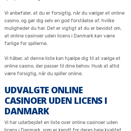
Vi anbefaler, at du er forsigtig, når du vælger et online
casino, og gør dig selv en god forståelse af, hvilke
muligheder du har. Det er vigtigt at du er bevidst om,
at online casinoer uden licens i Danmark kan være
farlige for spillerne.
Vi håber, at denne liste kan hjælpe dig til at vælge et
online casino, der passer til dine behov. Husk at altid
være forsigtig, når du spiller online.
UDVALGTE ONLINE
CASINOER UDEN LICENS I
DANMARK
Vi har udarbejdet en liste over online casinoer uden
licens i Danmark, som er kendt for deres høje kvalitet