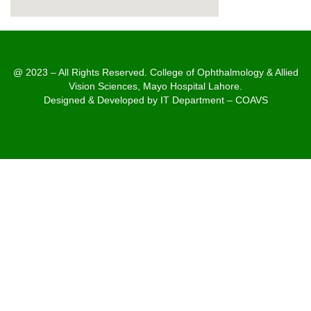
@ 2023 – All Rights Reserved. College of Ophthalmology & Allied
Vision Sciences, Mayo Hospital Lahore.
Designed & Developed by IT Department – COAVS