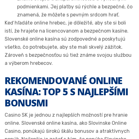
podmienkami. Jej platby sú rýchle a bezpečné, čo
znamená, že môžete s pevným srdcom hrať.
Keď hľadáte online hrebec, je dôležité, aby ste si boli
istí, že hrajete na licencovanom a bezpečnom kasíne.
Slovenské online kasína sú zodpovedné a poskytujú
všetko, čo potrebujete, aby ste mali skvelý zážitok.
Zároveň s bezpečnosťou sú tiež známe svojou službou
a výberom hrebecov.
REKOMENDOVANÉ ONLINE
KASÍNA: TOP 5 S NAJLEPŠÍMI
BONUSMI
Casino SK je jednou z najlepších možností pre hranie
online. Slovenské online kasína, ako Slovinske Online
Casino, ponúkajú širokú škálu bonusov a atraktívnych