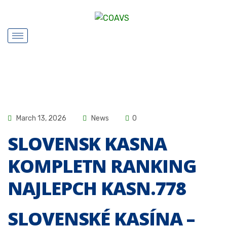
March 13, 2026
News
0
SLOVENSK KASNA
KOMPLETN RANKING
NAJLEPCH KASN.778
SLOVENSKÉ KASÍNA –