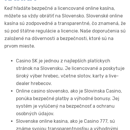
Keď hľadáte bezpečné a licencované online kasína,
môžete sa vždy obrátiť na Slovensko. Slovenské online
kasína sú zodpovedné a transparentné, čo znamená, že
sú pod štátne regulácie a licencie. Naše doporučenia sú
založené na dôvernosti a bezpečnosti, ktoré sú na
prvom mieste.
Casino SK je jednou z najlepších platíckych
stránok na Slovensku. Je licencované a poskytuje
široký výber hrebec, včetne slotov, karty a live-
dealer hrebecov.
Online casino slovensko, ako je Slovinska Casino,
ponúka bezpečné platby a výhodné bonusy. Jej
systém je vylúčený na bezpečnosť a ochranu
osobných údajov.
Slovenske online kasina, ako je Casino 777, sú
známe svojou transparentnosťou a výhodnými