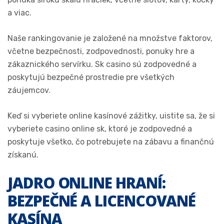
a viac.
Naše rankingovanie je založené na množstve faktorov,
včetne bezpečnosti, zodpovednosti, ponuky hre a
zákaznického servírku. Sk casino sú zodpovedné a
poskytujú bezpečné prostredie pre všetkých
záujemcov.
Keď si vyberiete online kasínové zážitky, uistite sa, že si
vyberiete casino online sk, ktoré je zodpovedné a
poskytuje všetko, čo potrebujete na zábavu a finančnú
získanú.
JADRO ONLINE HRANÍ:
BEZPEČNÉ A LICENCOVANÉ
KASÍNA